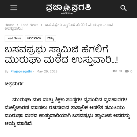
Home
Lead News
ಬಸವಪ್ರಭು ಸ್ವಾಮಿಜಿ ಹೆಗಲಿಗೆ ಮುರುಘಾ ಮಠದ
ಉಸ್ತುವಾರಿ…!
Lead News
ಬೆಂಗಳೂರು
ರಾಜ್ಯ
ಬಸವಪ್ರಭು ಸ್ವಾಮಿಜಿ ಹೆಗಲಿಗೆ
ಮುರುಘಾ ಮಠದ ಉಸ್ತುವಾರಿ…!
78
By
Prajapragathi
-
May 29, 2023
0
ಚಿತ್ರದುರ್ಗ
ಮುರುಘಾ ಮಠ ಮತ್ತು ಶಿಕ್ಷಣ ಸಂಸ್ಥೆಗಳ ದೈನಂದಿನ ವ್ಯವಹಾರಗಳ
ಮೇಲ್ವಿಚಾರಣೆ ಮಾಡಲು ರಚಿಸಲಾದ ತಾತ್ಕಾಲಿಕ ಆಡಳಿತ ಸಮಿತಿಯು
ಮುರುಘಾ ಮಠದ ಉಸ್ತುವಾರಿಯಾಗಿ ಬಸವಪ್ರಭು ಸ್ವಾಮೀಜಿ ಅವರನ್ನು
ಆಯ್ಕೆ ಮಾಡಿದೆ.