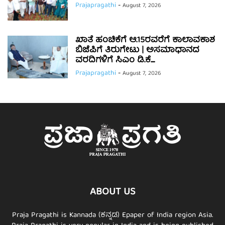
Prajapragathi
-
August 7, 2026
ಖಾತೆ ಹಂಚಿಕೆಗೆ ಆ.15ರವರೆಗೆ ಕಾಲಾವಕಾಶ
ಬಿಜೆಪಿಗೆ ತಿರುಗೇಟು | ಅಸಮಾಧಾನದ
ವರದಿಗಳಿಗೆ ಸಿಎಂ ಡಿ.ಕೆ....
Prajapragathi
-
August 7, 2026
ABOUT US
Praja Pragathi is Kannada (ಕನ್ನಡ) Epaper of India region Asia.