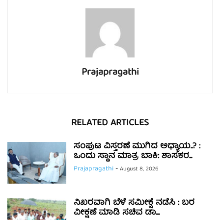
Prajapragathi
RELATED ARTICLES
ಸಂಪುಟ ವಿಸ್ತರಣೆ ಮುಗಿದ ಅಧ್ಯಾಯ..? :
ಒಂದು ಸ್ಥಾನ ಮಾತ್ರ ಬಾಕಿ: ಶಾಸಕರ...
Prajapragathi
-
August 8, 2026
ನಿಖರವಾಗಿ ಬೆಳೆ ಸಮೀಕ್ಷೆ ನಡೆಸಿ : ಬರ
ವೀಕ್ಷಣೆ ಮಾಡಿ ಸಚಿವ ಡಾ....