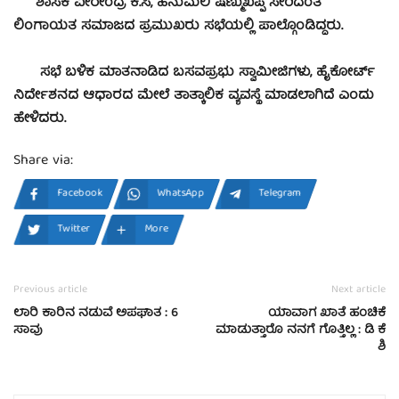
ಶಾಸಕ ವೀರೇಂದ್ರ ಕೆ.ಸಿ, ಹನುಮಲಿ ಷಣ್ಮುಖಪ್ಪ ಸೇರಿದಂತೆ
ಲಿಂಗಾಯತ ಸಮಾಜದ ಪ್ರಮುಖರು ಸಭೆಯಲ್ಲಿ ಪಾಲ್ಗೊಂಡಿದ್ದರು.
ಸಭೆ ಬಳಿಕ ಮಾತನಾಡಿದ ಬಸವಪ್ರಭು ಸ್ವಾಮೀಜಿಗಳು, ಹೈಕೋರ್ಟ್
ನಿರ್ದೇಶನದ ಆಧಾರದ ಮೇಲೆ ತಾತ್ಕಾಲಿಕ ವ್ಯವಸ್ಥೆ ಮಾಡಲಾಗಿದೆ ಎಂದು
ಹೇಳಿದರು.
Share via:
Facebook
WhatsApp
Telegram
Twitter
More
Previous article
Next article
ಲಾರಿ ಕಾರಿನ ನಡುವೆ ಅಪಘಾತ : 6
ಯಾವಾಗ ಖಾತೆ ಹಂಚಿಕೆ
ಸಾವು
ಮಾಡುತ್ತಾರೊ ನನಗೆ ಗೊತ್ತಿಲ್ಲ : ಡಿ ಕೆ
ಶಿ