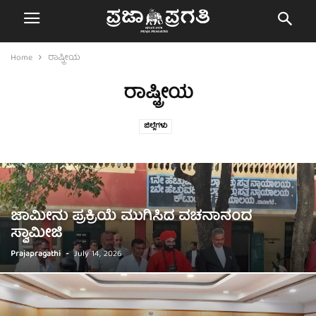
Home
ರಾಷ್ಟ್ರೀಯ
ರಾಷ್ಟ್ರೀಯ
ಜಿಲ್ಲೆಗಳು
ಜಾಮೀನು ಪ್ರಕ್ರಿಯೆ ಮುಗಿಸಿದ ವಚನಾನಂದ
ಸ್ವಾಮೀಜಿ
Prajapragathi
-
July 14, 2026