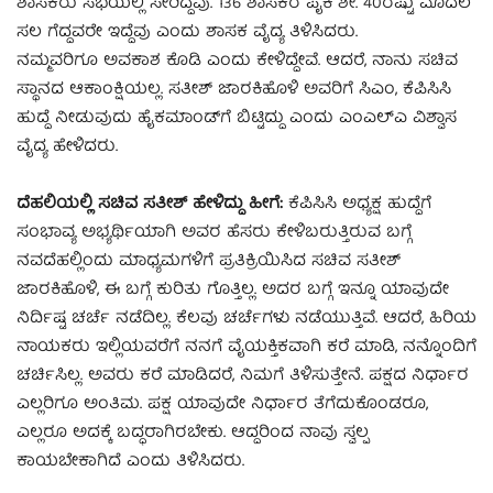
ಶಾಸಕರು ಸಭೆಯಲ್ಲಿ ಸೇರಿದ್ದೆವು. 136 ಶಾಸಕರ ಪೈಕಿ ಶೇ. 40ರಷ್ಟು ಮೊದಲ
ಸಲ ಗೆದ್ದವರೇ ಇದ್ದೆವು ಎಂದು ಶಾಸಕ ವೈದ್ಯ ತಿಳಿಸಿದರು.
ನಮ್ಮವರಿಗೂ ಅವಕಾಶ ಕೊಡಿ ಎಂದು ಕೇಳಿದ್ದೇವೆ. ಆದರೆ, ನಾನು ಸಚಿವ
ಸ್ಥಾನದ ಆಕಾಂಕ್ಷಿಯಲ್ಲ. ಸತೀಶ್ ಜಾರಕಿಹೊಳಿ ಅವರಿಗೆ ಸಿಎಂ, ಕೆಪಿಸಿಸಿ
ಹುದ್ದೆ ನೀಡುವುದು ಹೈಕಮಾಂಡ್​ಗೆ ಬಿಟ್ಟಿದ್ದು ಎಂದು ಎಂಎಲ್​ಎ ವಿಶ್ವಾಸ
ವೈದ್ಯ ಹೇಳಿದರು.
ದೆಹಲಿಯಲ್ಲಿ ಸಚಿವ ಸತೀಶ್​ ಹೇಳಿದ್ದು ಹೀಗೆ:
ಕೆಪಿಸಿಸಿ ಅಧ್ಯಕ್ಷ ಹುದ್ದೆಗೆ
ಸಂಭಾವ್ಯ ಅಭ್ಯರ್ಥಿಯಾಗಿ ಅವರ ಹೆಸರು ಕೇಳಿಬರುತ್ತಿರುವ ಬಗ್ಗೆ
ನವದೆಹಲ್ಲಿಂದು ಮಾಧ್ಯಮಗಳಿಗೆ ಪ್ರತಿಕ್ರಿಯಿಸಿದ ಸಚಿವ ಸತೀಶ್​
ಜಾರಕಿಹೊಳಿ, ಈ ಬಗ್ಗೆ ಕುರಿತು ಗೊತ್ತಿಲ್ಲ. ಅದರ ಬಗ್ಗೆ ಇನ್ನೂ ಯಾವುದೇ
ನಿರ್ದಿಷ್ಟ ಚರ್ಚೆ ನಡೆದಿಲ್ಲ. ಕೆಲವು ಚರ್ಚೆಗಳು ನಡೆಯುತ್ತಿವೆ. ಆದರೆ, ಹಿರಿಯ
ನಾಯಕರು ಇಲ್ಲಿಯವರೆಗೆ ನನಗೆ ವೈಯಕ್ತಿಕವಾಗಿ ಕರೆ ಮಾಡಿ, ನನ್ನೊಂದಿಗೆ
ಚರ್ಚಿಸಿಲ್ಲ. ಅವರು ಕರೆ ಮಾಡಿದರೆ, ನಿಮಗೆ ತಿಳಿಸುತ್ತೇನೆ. ಪಕ್ಷದ ನಿರ್ಧಾರ
ಎಲ್ಲರಿಗೂ ಅಂತಿಮ. ಪಕ್ಷ ಯಾವುದೇ ನಿರ್ಧಾರ ತೆಗೆದುಕೊಂಡರೂ,
ಎಲ್ಲರೂ ಅದಕ್ಕೆ ಬದ್ಧರಾಗಿರಬೇಕು. ಆದ್ದರಿಂದ ನಾವು ಸ್ವಲ್ಪ
ಕಾಯಬೇಕಾಗಿದೆ ಎಂದು ತಿಳಿಸಿದರು.