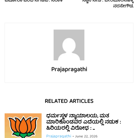
ಎಬೋಲಾ ವರದಿ ನೆಗೆಟಿವ್: ನಿರಾಳ
ಸ್ಥಾನ ನೀಡಿ : ಬೀರಮಾರನಹಳ್ಳಿ
ನರಸೇಗೌಡ.
Prajapragathi
RELATED ARTICLES
ಧರ್ಮಸ್ಥಳ ನ್ಯಾಯಾಲಯ, ಮತ
ಮಾರಿಕೊಂಡವರ ಎದೆಯಲ್ಲಿ ನಡುಕ :
ಹಿರಿಯರಲ್ಲಿ ವಿರೋಧ : ...
Prajapragathi
-
June 22, 2026