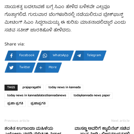
ನಾಯಕತ್ವ ಬದಲಾವಣೆ ಬಗ್ಗೆ ಸಿಎಂ ಹೇಳಿದ ಬಳಿಕವೇ ಎಲ್ಲವೂ
ಗೊತ್ತಾಗಲಿದೆ. ಗುರುವಾರ ಬೆಂಗಳೂರಿನಲ್ಲಿ ನಡೆಯಲಿರುವ ಬ್ರೇಕ್​ಫಾಸ್ಟ್​
ಮೀಟಿಂಗ್​ ಸಿಎಂ ಸಿದ್ದರಾಮಯ್ಯ ಈ ಕುರಿತು ಮಾತನಾಡಲಿದ್ದಾರೆ ಎಂದು
ಸಚಿವ ಸತೀಶ್​ ಜಾರಕಿಹೊಳಿ ಹೇಳಿದರು.
Share via:
Facebook
WhatsApp
Telegram
Twitter
More
TAGS
prajapragathi
today news in kannada
today news in kannadalatestkannadanews
todaykannada news paper
ಪ್ರಜಾ ಪ್ರಗತಿ
ಪ್ರಜಾಪ್ರಗತಿ
Previous article
Next article
ಶಂಕಿತ ಉಗಾಂಡಾ ಮಹಿಳೆಯ
ವಾಸಣ್ಣ ಅವರಿಗೆ ಕ್ಯಾಬಿನೆಟ್ ಸಚಿವ