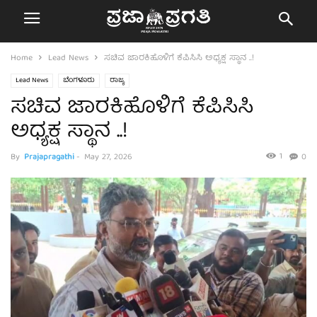
Home
Lead News
ಸಚಿವ ಜಾರಕಿಹೊಳಿಗೆ ಕೆಪಿಸಿಸಿ ಅಧ್ಯಕ್ಷ ಸ್ಥಾನ ..!
Lead News
ಬೆಂಗಳೂರು
ರಾಜ್ಯ
ಸಚಿವ ಜಾರಕಿಹೊಳಿಗೆ ಕೆಪಿಸಿಸಿ
ಅಧ್ಯಕ್ಷ ಸ್ಥಾನ ..!
1
By
Prajapragathi
-
May 27, 2026
0