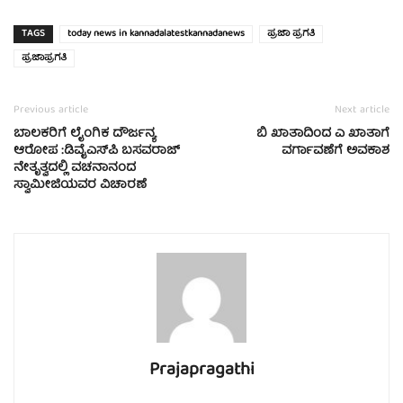
TAGS
today news in kannadalatestkannadanews
ಪ್ರಜಾ ಪ್ರಗತಿ
ಪ್ರಜಾಪ್ರಗತಿ
Previous article
Next article
ಬಾಲಕರಿಗೆ ಲೈಂಗಿಕ ದೌರ್ಜನ್ಯ
ಬಿ ಖಾತಾದಿಂದ ಎ ಖಾತಾಗೆ
ಆರೋಪ :ಡಿವೈಎಸ್‌ಪಿ ಬಸವರಾಜ್
ವರ್ಗಾವಣೆಗೆ ಅವಕಾಶ
ನೇತೃತ್ವದಲ್ಲಿ ವಚನಾನಂದ
ಸ್ವಾಮೀಜಿಯವರ ವಿಚಾರಣೆ
Prajapragathi