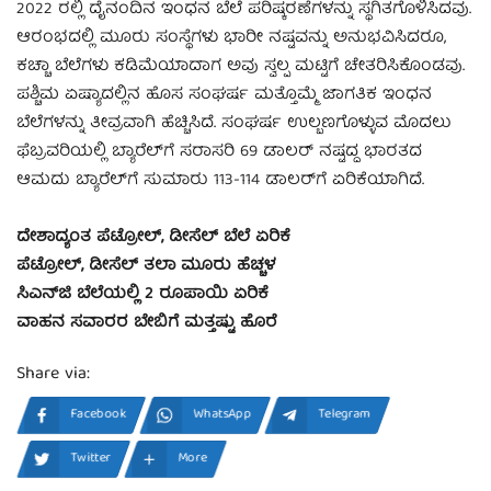
2022 ರಲ್ಲಿ ದೈನಂದಿನ ಇಂಧನ ಬೆಲೆ ಪರಿಷ್ಕರಣೆಗಳನ್ನು ಸ್ಥಗಿತಗೊಳಿಸಿದವು.
ಆರಂಭದಲ್ಲಿ ಮೂರು ಸಂಸ್ಥೆಗಳು ಭಾರೀ ನಷ್ಟವನ್ನು ಅನುಭವಿಸಿದರೂ,
ಕಚ್ಚಾ ಬೆಲೆಗಳು ಕಡಿಮೆಯಾದಾಗ ಅವು ಸ್ವಲ್ಪ ಮಟ್ಟಿಗೆ ಚೇತರಿಸಿಕೊಂಡವು.
ಪಶ್ಚಿಮ ಏಷ್ಯಾದಲ್ಲಿನ ಹೊಸ ಸಂಘರ್ಷ ಮತ್ತೊಮ್ಮೆ ಜಾಗತಿಕ ಇಂಧನ
ಬೆಲೆಗಳನ್ನು ತೀವ್ರವಾಗಿ ಹೆಚ್ಚಿಸಿದೆ. ಸಂಘರ್ಷ ಉಲ್ಬಣಗೊಳ್ಳುವ ಮೊದಲು
ಫೆಬ್ರವರಿಯಲ್ಲಿ ಬ್ಯಾರೆಲ್‌ಗೆ ಸರಾಸರಿ 69 ಡಾಲರ್ ನಷ್ಟದ್ದ ಭಾರತದ
ಆಮದು ಬ್ಯಾರೆಲ್‌ಗೆ ಸುಮಾರು 113-114 ಡಾಲರ್‌ಗೆ ಏರಿಕೆಯಾಗಿದೆ.
ದೇಶಾದ್ಯಂತ ಪೆಟ್ರೋಲ್, ಡೀಸೆಲ್ ಬೆಲೆ ಏರಿಕೆ
ಪೆಟ್ರೋಲ್, ಡೀಸೆಲ್ ತಲಾ ಮೂರು ಹೆಚ್ಚಳ
ಸಿಎನ್‌ಜಿ ಬೆಲೆಯಲ್ಲಿ 2 ರೂಪಾಯಿ ಏರಿಕೆ
ವಾಹನ ಸವಾರರ ಬೇಬಿಗೆ ಮತ್ತಷ್ಟು ಹೊರೆ
Share via:
Facebook
WhatsApp
Telegram
Twitter
More