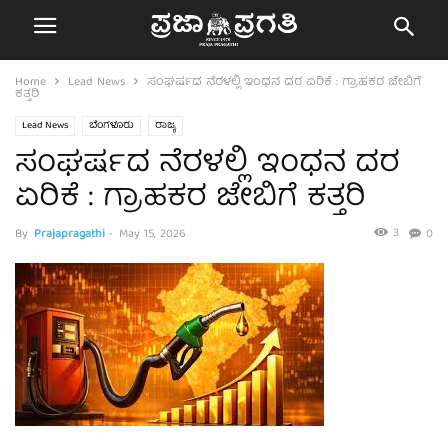
Home
Lead News
ಸಂಘರ್ಷದ ನೆರಳಲ್ಲಿ ಇಂಧನ ದರ ಏರಿಕೆ : ಗ್ರಾಹಕರ ಜೇಬಿಗೆ
ಕತ್ತರಿ
Lead News
ಬೆಂಗಳೂರು
ರಾಜ್ಯ
ಸಂಘರ್ಷದ ನೆರಳಲ್ಲಿ ಇಂಧನ ದರ
ಏರಿಕೆ : ಗ್ರಾಹಕರ ಜೇಬಿಗೆ ಕತ್ತರಿ
3
By
Prajapragathi
-
May 15, 2026
0