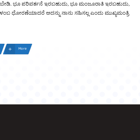
ಡಬೇಡಿ. ಭೂ ಪರಿವರ್ತನೆ ಇರಬಹುದು, ಭೂ ಮಂಜೂರಾತಿ ಇರಬಹುದು,
. ವಿಳಂಬ ಧೋರಣೆಯಾದರೆ ಅದನ್ನು ನಾನು ಸಹಿಸಲ್ಲ ಎಂದು ಮುಖ್ಯಮಂತ್ರಿ
More