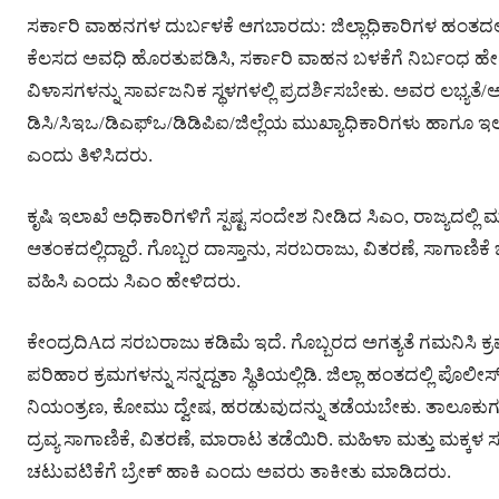
ಸರ್ಕಾರಿ ವಾಹನಗಳ ದುರ್ಬಳಕೆ ಆಗಬಾರದು: ಜಿಲ್ಲಾಧಿಕಾರಿಗಳ ಹಂತದಲ್ಲಿ
ಕೆಲಸದ ಅವಧಿ ಹೊರತುಪಡಿಸಿ, ಸರ್ಕಾರಿ ವಾಹನ ಬಳಕೆಗೆ ನಿರ್ಬಂಧ ಹೇರಬ
ವಿಳಾಸಗಳನ್ನು ಸಾರ್ವಜನಿಕ ಸ್ಥಳಗಳಲ್ಲಿ ಪ್ರದರ್ಶಿಸಬೇಕು. ಅವರ ಲಭ್ಯತೆ/
ಡಿಸಿ/ಸಿಇಒ/ಡಿಎಫ್‌ಒ/ಡಿಡಿಪಿಐ/ಜಿಲ್ಲೆಯ ಮುಖ್ಯಾಧಿಕಾರಿಗಳು ಹಾಗೂ
ಎಂದು ತಿಳಿಸಿದರು.
ಕೃಷಿ ಇಲಾಖೆ ಅಧಿಕಾರಿಗಳಿಗೆ ಸ್ಪಷ್ಟ ಸಂದೇಶ ನೀಡಿದ ಸಿಎಂ, ರಾಜ್ಯದಲ್ಲ
ಆತಂಕದಲ್ಲಿದ್ದಾರೆ. ಗೊಬ್ಬರ ದಾಸ್ತಾನು, ಸರಬರಾಜು, ವಿತರಣೆ, ಸಾಗಾಣಿಕೆ ಬಗ್
ವಹಿಸಿ ಎಂದು ಸಿಎಂ ಹೇಳಿದರು.
ಕೇಂದ್ರದಿAದ ಸರಬರಾಜು ಕಡಿಮೆ ಇದೆ. ಗೊಬ್ಬರದ ಅಗತ್ಯತೆ ಗಮನಿಸಿ ಕ್ರಮ ವ
ಪರಿಹಾರ ಕ್ರಮಗಳನ್ನು ಸನ್ನದ್ದತಾ ಸ್ಥಿತಿಯಲ್ಲಿಡಿ. ಜಿಲ್ಲಾ ಹಂತದಲ್ಲಿ ಪೊ
ನಿಯಂತ್ರಣ, ಕೋಮು ದ್ವೇಷ, ಹರಡುವುದನ್ನು ತಡೆಯಬೇಕು. ತಾಲೂಕುಗಳಲ್
ದ್ರವ್ಯ ಸಾಗಾಣಿಕೆ, ವಿತರಣೆ, ಮಾರಾಟ ತಡೆಯಿರಿ. ಮಹಿಳಾ ಮತ್ತು ಮಕ್ಕಳ ಸುರ
ಚಟುವಟಿಕೆಗೆ ಬ್ರೇಕ್ ಹಾಕಿ ಎಂದು ಅವರು ತಾಕೀತು ಮಾಡಿದರು.