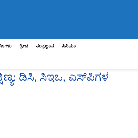
ಣಗಳು
ಕ್ರೀಡೆ
ತಂತ್ರಜ್ಞಾನ
ಸಿನಿಮಾ
ಿಣ್ಯ: ಡಿಸಿ, ಸಿಇಒ, ಎಸ್‌ಪಿಗಳ