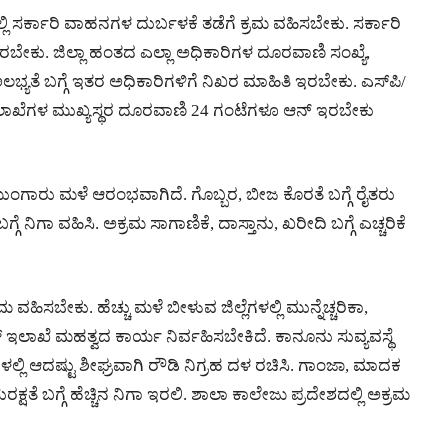
 ಸರ್ಕಾರಿ ವಾಹನಗಳ ದುರ್ಬಳಕೆ ತಡೆಗೆ ಕ್ರಮ ವಹಿಸಬೇಕು. ಸರ್ಕಾರಿ
ೇಕು. ಜಿಲ್ಲಾ ಹಂತದ ಎಲ್ಲಾ ಅಧಿಕಾರಿಗಳ ದೂರವಾಣಿ ಸಂಖ್ಯೆ,
ಅಲಭ್ಯತೆ ಬಗ್ಗೆ ಇತರ ಅಧಿಕಾರಿಗಳಿಗೆ ನಿಖರ ಮಾಹಿತಿ ಇರಬೇಕು. ಎಸ್‌ಪಿ/
 ಇಲಾಖೆಗಳ ಮುಖ್ಯಸ್ಥರ ದೂರವಾಣಿ 24 ಗಂಟೆಗಳೂ ಆನ್ ಇರಬೇಕು
ಿ ಮುಂಗಾರು ಮಳೆ ಆರಂಭವಾಗಿದೆ. ಗೊಬ್ಬರ, ಬೀಜ ಕೊರತೆ ಬಗ್ಗೆ ರೈತರು
ಗೆ ನಿಗಾ ವಹಿಸಿ. ಅಕ್ರಮ ಸಾಗಾಣಿಕೆ, ದಾಸ್ತಾನು, ಖರೀದಿ ಬಗ್ಗೆ ಎಚ್ಚರಿಕೆ
ಹಿಸಬೇಕು. ಹೆಚ್ಚು ಮಳೆ ಬೀಳುವ ಜಿಲ್ಲೆಗಳಲ್ಲಿ ಮುನ್ನೆಚ್ಚರಿಕಾ,
ಲೀಸ್ ಇಲಾಖೆ ಮಹತ್ವದ ಕಾರ್ಯ ನಿರ್ವಹಿಸಬೇಕಿದೆ. ಕಾನೂನು ಸುವ್ಯವಸ್ಥೆ
ಲಿ ಆದಷ್ಟು ಶೀಘ್ರವಾಗಿ ರೌಡಿ ನಿಗ್ರಹ ದಳ ರಚಿಸಿ. ಗಾಂಜಾ, ಮಾದಕ
ಕ್ಷತೆ ಬಗ್ಗೆ ಹೆಚ್ಚಿನ ನಿಗಾ ಇರಲಿ. ಶಾಲಾ ಕಾಲೇಜು ಪ್ರದೇಶದಲ್ಲಿ ಅಕ್ರಮ