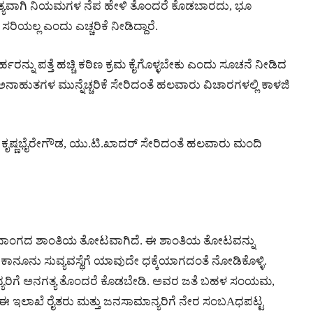
ತ್ಯವಾಗಿ ನಿಯಮಗಳ ನೆಪ ಹೇಳಿ ತೊಂದರೆ ಕೊಡಬಾರದು, ಭೂ
ಿಯಲ್ಲ ಎಂದು ಎಚ್ಚರಿಕೆ ನೀಡಿದ್ದಾರೆ.
ನು ಪತ್ತೆ ಹಚ್ಚಿ ಕಠಿಣ ಕ್ರಮ ಕೈಗೊಳ್ಳಬೇಕು ಎಂದು ಸೂಚನೆ ನೀಡಿದ
ಅನಾಹುತಗಳ ಮುನ್ನೆಚ್ಚರಿಕೆ ಸೇರಿದಂತೆ ಹಲವಾರು ವಿಚಾರಗಳಲ್ಲಿ ಕಾಳಜಿ
ೆ, ಕೃಷ್ಣಭೈರೇಗೌಡ, ಯು.ಟಿ.ಖಾದರ್ ಸೇರಿದಂತೆ ಹಲವಾರು ಮಂದಿ
ರ್ವಜನಾಂಗದ ಶಾಂತಿಯ ತೋಟವಾಗಿದೆ. ಈ ಶಾಂತಿಯ ತೋಟವನ್ನು
ಾನೂನು ಸುವ್ಯವಸ್ಥೆಗೆ ಯಾವುದೇ ಧಕ್ಕೆಯಾಗದಂತೆ ನೋಡಿಕೊಳ್ಳಿ.
ಾನ್ಯರಿಗೆ ಅನಗತ್ಯ ತೊಂದರೆ ಕೊಡಬೇಡಿ. ಅವರ ಜತೆ ಬಹಳ ಸಂಯಮ,
 ಈ ಇಲಾಖೆ ರೈತರು ಮತ್ತು ಜನಸಾಮಾನ್ಯರಿಗೆ ನೇರ ಸಂಬAಧಪಟ್ಟ