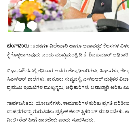
ಬೆಂಗಳೂರು :
ಕಡತಗಳ ವಿಲೇವಾರಿ ಹಾಗೂ ಅನಾವಶ್ಯಕ ಕೆಲಸಗಳ ವಿಳಂಬ, ಲ
ಕೈಗೊಳ್ಳಲಾಗುವುದು ಎಂದು ಮುಖ್ಯಮಂತ್ರಿ ಡಿ.ಕೆ. ಶಿವಕುಮಾರ್ ಅಧಿಕಾರಿ
ವಿಧಾನಸೌಧದಲ್ಲಿ ಶನಿವಾರ ಅವರು ಜಿಲ್ಲಾಧಿಕಾರಿಗಳು, ಸಿಇಒಗಳು, ಜಿಲ್ಲಾ 
ಸಿಎಸ್‌ಆರ್ ಶಾಲೆಗಳು, ಕಾನೂನು ಸುವ್ಯವಸ್ಥೆ, ಎಸ್‌ಐಆರ್ ಮತ್ತಿತರ ವ
ಪ್ರಮುಖ ಇಲಾಖೆಗಳ ಮುಖ್ಯಸ್ಥರು, ಅಧಿಕಾರಿಗಳು ಜವಾಬ್ದಾರಿ ಅರಿತು ಎಚ
ಸಾರ್ವಜನಿಕರು, ಯೋಜನೆಗಳು, ಕಾಮಗಾರಿಗಳ ಕುರಿತು ಪ್ರಗತಿ ಪರಿಶೀಲನ
ವಾಹನಗಳನ್ನು ಗುರುತಿಸಲು ಪ್ರತ್ಯೇಕ ಕಲರ್ ಸ್ಟಿಕರಿಂಗ್ ಮಾಡಿಸಬೇಕು.
ನೀಲಿ+ರೆಡ್ ಹೀಗೆ ಹಾಕಬೇಕು ಎಂದು ಸೂಚಿಸಿದರು.