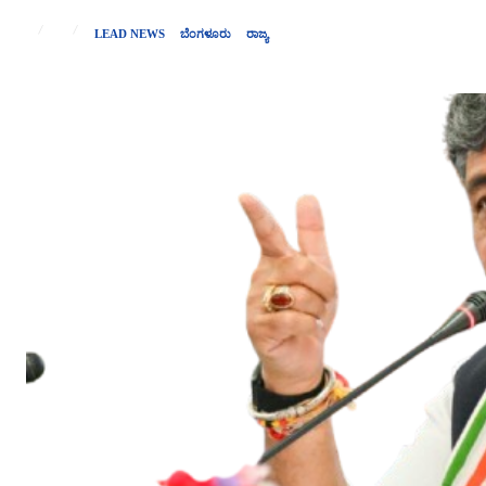
LEAD NEWS
ಬೆಂಗಳೂರು
ರಾಜ್ಯ