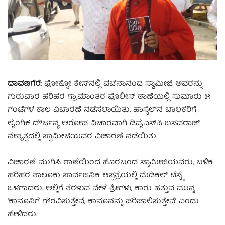
ದಾವಣಗೆರೆ:
ಪೋಕ್ಸೋ ಕೇಸ್‌ನಲ್ಲಿ ವಚನಾನಂದ ಸ್ವಾಮೀಜಿ ಅವರನ್ನು
ಗುರುವಾರ ಹರಿಹರ ಗ್ರಾಮಾಂತರ ಪೊಲೀಸ್ ಠಾಣೆಯಲ್ಲಿ ಸುಮಾರು ೫
ಗಂಟೆಗಳ ಕಾಲ ವಿಚಾರಣೆ ನಡೆಸಲಾಯಿತು. ಹಾಸ್ಟೆಲ್‌ನ ಬಾಲಕರಿಗೆ
ಲೈಂಗಿಕ ದೌರ್ಜನ್ಯ ಆರೋಪ ವಿಚಾರವಾಗಿ ಡಿವೈಎಸ್‌ಪಿ ಬಸವರಾಜ್
ನೇತೃತ್ವದಲ್ಲಿ ಸ್ವಾಮೀಜಿಯವರ ವಿಚಾರಣೆ ನಡೆಯಿತು.
ವಿಚಾರಣೆ ಮುಗಿಸಿ ಠಾಣೆಯಿಂದ ಹೊರಬಂದ ಸ್ವಾಮೀಜಿಯವರು, ಬಳಿಕ
ಹರಿಹರ ತಾಲೂಕು ಸಾರ್ವಜನಿಕ ಆಸ್ಪತ್ರೆಯಲ್ಲಿ ಮೆಡಿಕಲ್ ಟೆಸ್ಟ್ಗೆ
ಒಳಗಾದರು. ಅಲ್ಲಿಗೆ ತೆರಳುವ ವೇಳೆ ಶ್ರೀಗಳು, ಕಾರು ಹತ್ತುವ ಮುನ್ನ
‘ಕಾನೂನಿಗೆ ಗೌರವಿಸುತ್ತೇವೆ, ಕಾನೂನನ್ನು ಪರಿಪಾಲಿಸುತ್ತೇವೆ’ ಎಂದು
ಹೇಳಿದರು.