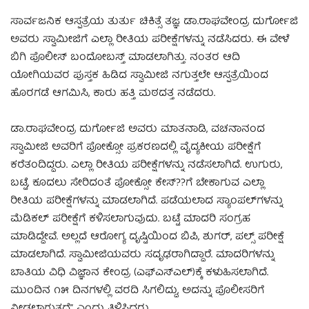
ಸಾರ್ವಜನಿಕ ಆಸ್ಪತ್ರೆಯ ತುರ್ತು ಚಿಕಿತ್ಸೆ ತಜ್ಞ ಡಾ.ರಾಘವೇಂದ್ರ ದುರ್ಗೋಜಿ
ಅವರು ಸ್ವಾಮೀಜಿಗೆ ಎಲ್ಲಾ ರೀತಿಯ ಪರೀಕ್ಷೆಗಳನ್ನು ನಡೆಸಿದರು. ಈ ವೇಳೆ
ಬಿಗಿ ಪೊಲೀಸ್ ಬಂದೋಬಸ್ತ್ ಮಾಡಲಾಗಿತ್ತು. ನಂತರ ಆದಿ
ಯೋಗಿಯವರ ಪುಸ್ತಕ ಹಿಡಿದ ಸ್ವಾಮೀಜಿ ನಗುತ್ತಲೇ ಆಸ್ಪತ್ರೆಯಿಂದ
ಹೊರಗಡೆ ಆಗಮಿಸಿ, ಕಾರು ಹತ್ತಿ ಮಠದತ್ತ ನಡೆದರು.
ಡಾ.ರಾಘವೇಂದ್ರ ದುರ್ಗೋಜಿ ಅವರು ಮಾತನಾಡಿ, ವಚನಾನಂದ
ಸ್ವಾಮೀಜಿ ಅವರಿಗೆ ಪೋಕ್ಸೋ ಪ್ರಕರಣದಲ್ಲಿ ವೈದ್ಯಕೀಯ ಪರೀಕ್ಷೆಗೆ
ಕರೆತಂದಿದ್ದರು. ಎಲ್ಲಾ ರೀತಿಯ ಪರೀಕ್ಷೆಗಳನ್ನು ನಡೆಸಲಾಗಿದೆ. ಉಗುರು,
ಬಟ್ಟೆ, ಕೂದಲು ಸೇರಿದಂತೆ ಪೋಕ್ಸೋ ಕೇಸ್??ಗೆ ಬೇಕಾಗುವ ಎಲ್ಲಾ
ರೀತಿಯ ಪರೀಕ್ಷೆಗಳನ್ನು ಮಾಡಲಾಗಿದೆ. ಪಡೆಯಲಾದ ಸ್ಯಾಂಪಲ್‌ಗಳನ್ನು
ಮೆಡಿಕಲ್ ಪರೀಕ್ಷೆಗೆ ಕಳಿಸಲಾಗುವುದು. ಬಟ್ಟೆ ಮಾದರಿ ಸಂಗ್ರಹ
ಮಾಡಿದ್ದೇವೆ. ಅಲ್ಲದೆ ಆರೋಗ್ಯ ದೃಷ್ಟಿಯಿಂದ ಬಿಪಿ, ಶುಗರ್, ಪಲ್ಸ್ ಪರೀಕ್ಷೆ
ಮಾಡಲಾಗಿದೆ. ಸ್ವಾಮೀಜಿಯವರು ಸದೃಢರಾಗಿದ್ದಾರೆ. ಮಾದರಿಗಳನ್ನು
ಬಾತಿಯ ವಿಧಿ ವಿಜ್ಞಾನ ಕೇಂದ್ರ (ಎಫ್‌ಎಸ್‌ಎಲ್)ಕ್ಕೆ ಕಳುಹಿಸಲಾಗಿದೆ.
ಮುಂದಿನ ೧೫ ದಿನಗಳಲ್ಲಿ ವರದಿ ಸಿಗಲಿದ್ದು, ಅದನ್ನು ಪೊಲೀಸರಿಗೆ
ನೀಡಲಾಗುತ್ತದೆ” ಎಂದು ತಿಳಿಸಿದರು.