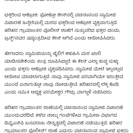
ಭಕ್ತರಿಂದ ಆಕ್ರೋಶ: ಪೋಕ್ಸೋ ಕೇಸ್‌ನಲ್ಲಿ ವಚನಾನಂದ ಸ್ವಾಮೀಜಿ
ವಿಚಾರಣೆ ಹಿನ್ನೆಲೆಯಲ್ಲಿ ಮಠದ ಭಕ್ತರಿಂದ ಆಕ್ರೋಶ ವ್ಯಕ್ತವಾಗುತ್ತಿದೆ.
ಹರಿಹರ ಗ್ರಾಮಾಂತರ ಪೊಲೀಸ್ ಠಾಣೆಗೆ ಸುತ್ತುವರಿದ ಭಕ್ತರ ದಂಡು,
ಟ್ರಸ್ಟ್?ನವರ ಷಡ್ಯಂತ್ರದಿAದ ಕೇಸ್ ಆಗಿದೆ ಎಂದು ಆರೋಪಿಸಿದರು.
ಹೇಗಾದರು ಸ್ವಾಮಿಜಿಯನ್ನು ಜೈಲಿಗೆ ಕಳುಹಿಸಿ ಮಠ ಖಾಲಿ
ಮಾಡಿಸಬೇಕೆಂದು ತಂತ್ರ ರೂಪಿಸಿದ್ದಾರೆ. ಈ ಕೇಸ್ ಎಲ್ಲಾ ಶುದ್ಧ ಸುಳ್ಳು
ಎಂದು ಭಕ್ತರು ಆಕ್ರೋಶ ವ್ಯಕ್ತಪಡಿಸಿದರು. ಸ್ವಾಮೀಜಿ ಮೇಲೆ ಇಲ್ಲಸಲ್ಲದ
ಆರೋಪ ಮಾಡಲಾಗುತ್ತಿದೆ. ನಾವು ಸ್ವಾಮೀಜಿ ಪರವಾಗಿಯೇ ಇರುತ್ತೇವೆ.
ಮುಂದೆ ಏನಾಗುತ್ತೋ ನಾವು ನೋಡುತ್ತೇವೆ. ಹರಿಹರದಲ್ಲಿ ಲೆಕ್ಕ ಕೊಡಿ
ಎಂದು ಸಮಿತಿ ಅಧ್ಯಕ್ಷ ಪರಮೇಶ್ವರ ಗೌಡ್ರು ವಾಗ್ದಾಳಿ ನಡೆಸಿದರು.
ಹರಿಹರ ಗ್ರಾಮಾಂತರ ಠಾಣೆಯಲ್ಲಿ ವಚನಾನಂದ ಸ್ವಾಮೀಜಿ ವಿಚಾರಣೆ
ಮುಂದುವರೆದಿದೆ. ಕಳೆದ ನಾಲ್ಕು ಗಂಟೆಗಳಿAದ ಗ್ರಾಮೀಣ ವಿಭಾಗದ
ಡಿವೈಎಸ್‌ಪಿ ಬಸವರಾಜ ನೇತೃತ್ವದಲ್ಲಿ ವಿಚಾರಣೆ ನಡೆಯುತ್ತಿದೆ. ಹರಿಹರ
ಗ್ರಾಮಾಂತರ ಪೊಲೀಸ್? ಠಾಣೆ ಎದುರು ವಚನಾನಂದ ಸ್ವಾಮೀಜಿ ಭಕ್ತರು