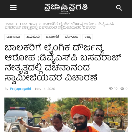
Home
Lead News
ಬಾಲಕರಿಗೆ ಲೈಂಗಿಕ ದೌರ್ಜನ್ಯ ಆರೋಪ :ಡಿವೈಎಸ್‌ಪಿ
ಬಸವರಾಜ್ ನೇತೃತ್ವದಲ್ಲಿ ವಚನಾನಂದ ಸ್ವಾಮೀಜಿಯವರ ವಿಚಾರಣೆ
Lead News
ತುಮಕೂರು
ದಾವಣಗೆರೆ
ಬೆಂಗಳೂರು
ರಾಜ್ಯ
ಬಾಲಕರಿಗೆ ಲೈಂಗಿಕ ದೌರ್ಜನ್ಯ
ಆರೋಪ :ಡಿವೈಎಸ್‌ಪಿ ಬಸವರಾಜ್
ನೇತೃತ್ವದಲ್ಲಿ ವಚನಾನಂದ
ಸ್ವಾಮೀಜಿಯವರ ವಿಚಾರಣೆ
10
By
Prajapragathi
-
May 14, 2026
0