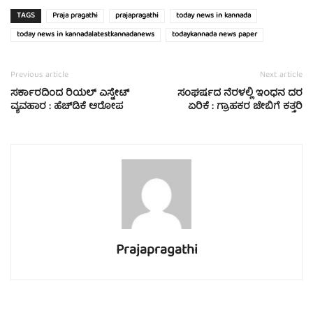
TAGS
Praja pragathi
prajapragathi
today news in kannada
today news in kannadalatestkannadanews
todaykannada news paper
Previous article
Next article
ಸರ್ಕಾರದಿಂದ ರಿಯಲ್ ಎಸ್ಟೇಟ್
ಸಂಘರ್ಷದ ನೆರಳಲ್ಲಿ ಇಂಧನ ದರ
ವ್ಯವಹಾರ : ಹೆಚ್‌ಡಿಕೆ ಆರೋಪ
ಏರಿಕೆ : ಗ್ರಾಹಕರ ಜೇಬಿಗೆ ಕತ್ತರಿ
Prajapragathi