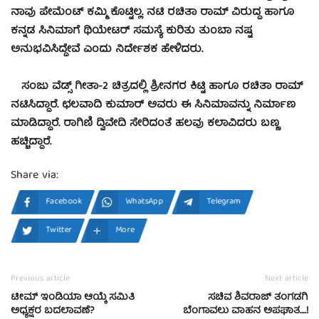
ನಾವು ಪೇಮೆಂಟ್ ಕಮ್ಮಿ ಕೊಟ್ಟಿಲ್ಲ. ನಟಿ ರಚಿತಾ ರಾಮ್ ವಿರುದ್ಧ ಹಾಗೂ
ಕನ್ನಡ ಸಿನಿಮಾಗೆ ಥಿಯೇಟರ್ ಸಮಸ್ಯೆ ಕುರಿತು ತುಂಬಾ ನಷ್ಟ
ಅನುಭವಿಸಿದ್ದೇವೆ ಎಂದು ನಿರ್ದೇಶಕ ಹೇಳಿದರು.
ಸಂಜು ವೆಡ್ಸ್ ಗೀತಾ-2 ಚಿತ್ರದಲ್ಲಿ ಶ್ರೀನಗರ ಕಿಟ್ಟಿ ಹಾಗೂ ರಚಿತಾ ರಾಮ್‌
ನಟಿಸಿದ್ದಾರೆ. ಛಲವಾದಿ ಕುಮಾರ್ ಅವರು ಈ ಸಿನಿಮಾವನ್ನು ನಿರ್ಮಾಣ
ಮಾಡಿದ್ದಾರೆ. ರಾಗಿಣಿ ದ್ವಿವೇದಿ ಸೇರಿದಂತೆ ಹಲವು ಕಲಾವಿದರು ಬಣ್ಣ
ಹಚ್ಚಿದ್ದಾರೆ.
Share via:
Facebook
WhatsApp
Telegram
Twitter
More
Previous article
Next article
ಟೀಮ್ ಇಂಡಿಯಾ ಆಯ್ಕೆ ಸಮಿತಿ
ಸಚಿವ ಶಿವರಾಜ್‌ ತಂಗಡಗಿ
ಅಧ್ಯಕ್ಷರ ಬದಲಾವಣೆ?
ಬೆಂಗಾವಲು ವಾಹನ ಅಪಘಾತ….!