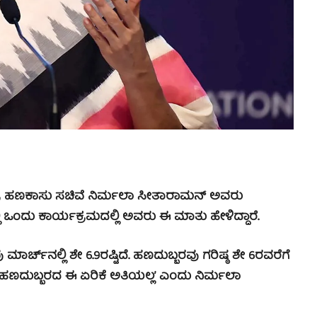
ಕೇಂದ್ರ ಹಣಕಾಸು ಸಚಿವೆ ನಿರ್ಮಲಾ ಸೀತಾರಾಮನ್ ಅವರು
್ಲಿ ಒಂದು ಕಾರ್ಯಕ್ರಮದಲ್ಲಿ ಅವರು ಈ ಮಾತು ಹೇಳಿದ್ದಾರೆ.
ಾರ್ಚ್‌ನಲ್ಲಿ ಶೇ 6.9ರಷ್ಟಿದೆ. ಹಣದುಬ್ಬರವು ಗರಿಷ್ಠ ಶೇ 6ರವರೆಗೆ
ೆ ಹಣದುಬ್ಬರದ ಈ ಏರಿಕೆ ಅತಿಯಲ್ಲ’ ಎಂದು ನಿರ್ಮಲಾ