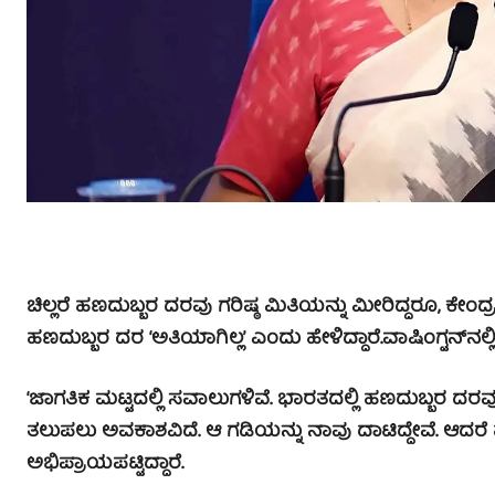
ಚಿಲ್ಲರೆ ಹಣದುಬ್ಬರ ದರವು ಗರಿಷ್ಠ ಮಿತಿಯನ್ನು ಮೀರಿದ್ದರೂ, 
ಹಣದುಬ್ಬರ ದರ ‘ಅತಿಯಾಗಿಲ್ಲ’ ಎಂದು ಹೇಳಿದ್ದಾರೆ.
ವಾಷಿಂಗ್ಟನ್‌ನಲ
‘ಜಾಗತಿಕ ಮಟ್ಟದಲ್ಲಿ ಸವಾಲುಗಳಿವೆ. ಭಾರತದ‍ಲ್ಲಿ ಹಣದುಬ್ಬರ ದರವು ಮ
ತಲುಪಲು ಅವಕಾಶವಿದೆ. ಆ ಗಡಿಯನ್ನು ನಾವು ದಾಟಿದ್ದೇವೆ. ಆದರ
ಅಭಿಪ್ರಾಯಪಟ್ಟಿದ್ದಾರೆ.