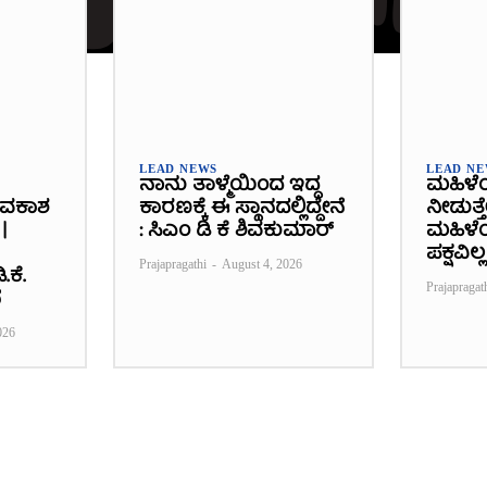
LEAD NEWS
LEAD N
ನಾನು ತಾಳ್ಮೆಯಿಂದ ಇದ್ದ
ಮಹಿಳೆ
ಾವಕಾಶ
ಕಾರಣಕ್ಕೆ ಈ ಸ್ಥಾನದಲ್ಲಿದ್ದೇನೆ
ನೀಡುತ್ತ
|
: ಸಿಎಂ ಡಿ ಕೆ ಶಿವಕುಮಾರ್
ಮಹಿಳೆಯ
ಪಕ್ಷವಿಲ್ಲ
Prajapragathi
-
August 4, 2026
.ಕೆ.
Prajapragat
ೆ
026