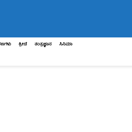
ಣಗಳು
ಕ್ರೀಡೆ
ತಂತ್ರಜ್ಞಾನ
ಸಿನಿಮಾ