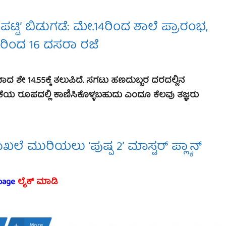
ಟ್ಟಿ’ ಬಿಡುಗಡೆ: ಮೇ.14ರಿಂದ ಶಾಲೆ ಪ್ರಾರಂಭ,
3ರಿಂದ 16 ದಸರಾ ರಜೆ
ಾದ ಶೇ 14.55ಕ್ಕೆ ತಲುಪಿದೆ. ಸಗಟು ಹಣದುಬ್ಬರ ದರದಲ್ಲಿನ
ರಿಕೆಯ ರೂಪದಲ್ಲಿ ಕಾಣಿಸಿಕೊಳ್ಳಬಹುದು ಎಂದೂ ಕೆಲವು ತಜ್ಞರು
ದಾಖಲೆ ಮುರಿಯಲು ‘ಪುಷ್ಪ 2’ ಮಾಸ್ಟರ್ ಪ್ಲ್ಯಾನ್
page
ಲೈಕ್ ಮಾಡಿ
More