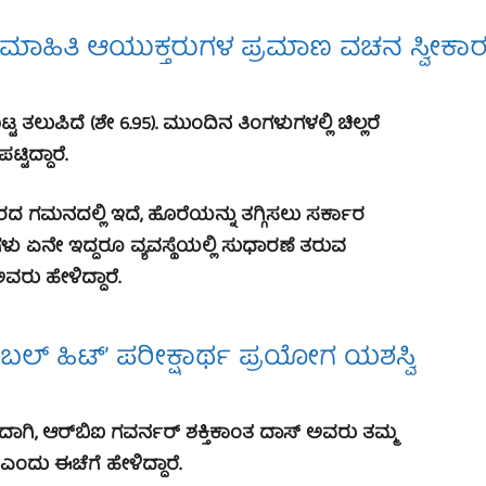
ಹಿತಿ ಆಯುಕ್ತರುಗಳ ಪ್ರಮಾಣ ವಚನ ಸ್ವೀಕಾ
ಟ ತಲುಪಿದೆ (ಶೇ 6.95). ಮುಂದಿನ ತಿಂಗಳುಗಳಲ್ಲಿ ಚಿಲ್ಲರೆ
ಟಿದ್ದಾರೆ.
ಗಮನದಲ್ಲಿ ಇದೆ, ಹೊರೆಯನ್ನು ತಗ್ಗಿಸಲು ಸರ್ಕಾರ
ಗಳು ಏನೇ ಇದ್ದರೂ ವ್ಯವಸ್ಥೆಯಲ್ಲಿ ಸುಧಾರಣೆ ತರುವ
ರು ಹೇಳಿದ್ದಾರೆ.
ಬಲ್ ಹಿಟ್’ ಪರೀಕ್ಷಾರ್ಥ ಪ್ರಯೋಗ ಯಶಸ್ವಿ
ಂದಾಗಿ, ಆರ್‌ಬಿಐ ಗವರ್ನರ್ ಶಕ್ತಿಕಾಂತ ದಾಸ್ ಅವರು ತಮ್ಮ
ಂದು ಈಚೆಗೆ ಹೇಳಿದ್ದಾರೆ.