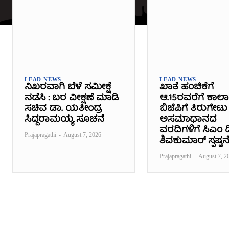
LEAD NEWS
LEAD NEWS
ನಿಖರವಾಗಿ ಬೆಳೆ ಸಮೀಕ್ಷೆ
ಖಾತೆ ಹಂಚಿಕೆಗೆ
ನಡೆಸಿ : ಬರ ವೀಕ್ಷಣೆ ಮಾಡಿ
ಆ.15ರವರೆಗೆ ಕಾಲ
ಸಚಿವ ಡಾ. ಯತೀಂದ್ರ
ಬಿಜೆಪಿಗೆ ತಿರುಗೇಟು 
ಸಿದ್ದರಾಮಯ್ಯ ಸೂಚನೆ
ಅಸಮಾಧಾನದ
ವರದಿಗಳಿಗೆ ಸಿಎಂ ಡಿ
Prajapragathi
-
August 7, 2026
ಶಿವಕುಮಾರ್ ಸ್ಪಷ್ಟನ
Prajapragathi
-
August 7, 2