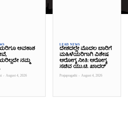
EWS
LEAD NEWS
ಯರಿಗೂ ಅವಕಾಶ
ದೇಶದಲ್ಲೇ ಮೊದಲ ಬಾರಿಗೆ
ೇವೆ,
ಮಹಿಳೆಯರಿಗಾಗಿ ವಿಶೇಷ
ರಿಲ್ಲದೇ ನಮ್ಮ
ಆರೋಗ್ಯ ನೀತಿ: ಆರೋಗ್ಯ
ಸಚಿವ ಯು.ಟಿ. ಖಾದರ್
hi
-
August 4, 2026
Prajapragathi
-
August 4, 2026