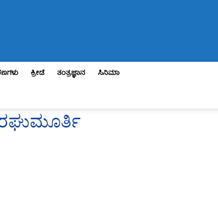
ಣಗಳು
ಕ್ರೀಡೆ
ತಂತ್ರಜ್ಞಾನ
ಸಿನಿಮಾ
ಟಿ.ರಘುಮೂರ್ತಿ