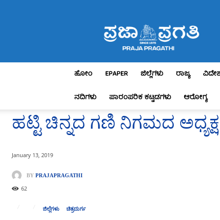
Praja
Pragathi
ಹೋಂ
EPAPER
ಜಿಲ್ಲೆಗಳು
ರಾಜ್ಯ
ವಿದೇ
ನದಿಗಳು
ಪಾರಂಪರಿಕ ಕಟ್ಟಡಗಳು
ಆರೋಗ್ಯ
ಹಟ್ಟಿ ಚಿನ್ನದ ಗಣಿ ನಿಗಮದ ಅಧ್ಯಕ
January 13, 2019
BY
PRAJAPRAGATHI
62
ಜಿಲ್ಲೆಗಳು
ಚಿತ್ರದುರ್ಗ