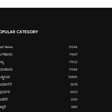
OPULAR CATEGORY
ead News
31246
ೆಂಗಳೂರು
17697
ಜ್ಯ
17522
ುಮಕೂರು
11589
ಷ್ಟ್ರೀಯ
10895
ಾವಣಗೆರೆ
3678
ತ್ರದುರ್ಗ
3453
ಾವೇರಿ
2031
್ಳಾರಿ
1881