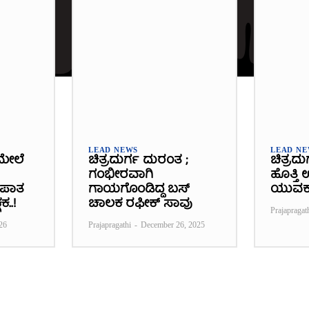
LEAD NEWS
LEAD N
ಮೇಲೆ
ಚಿತ್ರದುರ್ಗ ದುರಂತ ;
ಚಿತ್ರದು
ಗಂಭೀರವಾಗಿ
ಹೊತ್ತಿ
್ಭಪಾತ
ಗಾಯಗೊಂಡಿದ್ದ ಬಸ್‌
ಯುವಕ
ಕ..!
ಚಾಲಕ ರಫೀಕ್‌ ಸಾವು
Prajapragat
26
Prajapragathi
-
December 26, 2025