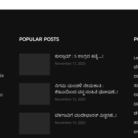
POPULAR POSTS
P
ಕುಲ್ಗಾಮ್‌ : 5 ಉಗ್ರರ ಹತ್ಯೆ …..!
L
November 17, 2023
ಬ
ia
ರಾ
ತ
ನಿಗಮ ಮಂಡಳಿ ನೇಮಕಾತಿ :
ಕೆಇಎಯಿಂದ ವಸ್ತ್ರ ಸಂಹಿತೆ ಘೋಷಣೆ…!
ರಾ
hi
November 15, 2023
ದ
ಚಿ
ಬೆಳಗಾವಿಗೆ ವಂದೇಭಾರತ್‌ ವಿಸ್ಥರಣೆ….!
ಹ
November 15, 2023
ಬಳ