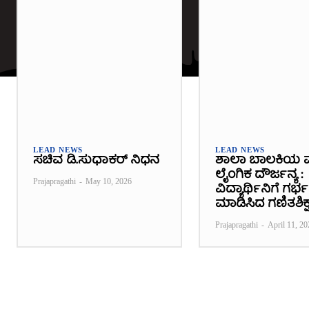
LEAD NEWS
LEAD NEWS
ಸಚಿವ ಡಿ.ಸುಧಾಕರ್ ನಿಧನ
ಶಾಲಾ ಬಾಲಕಿಯ 
ಲೈಂಗಿಕ ದೌರ್ಜನ್ಯ :
Prajapragathi
-
May 10, 2026
ವಿದ್ಯಾರ್ಥಿನಿಗೆ ಗರ
ಮಾಡಿಸಿದ ಗಣಿತಶಿಕ್ಷ
Prajapragathi
-
April 11, 20