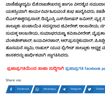
ವಾಣಿಜ್ಯೋದ್ಯಮಿ ಬಿ.ಕೆ.ರಾಜಶೇಖರಪ್ಪ ಹಾಗೂ ವೀರಶೈವ ಸಮುದಾ
ಯಶಸ್ಸಿಯಾಗಿ ಕಾರ್ಯನಿರ್ವಹಿಸುವಂತೆ ಶುಭ ಹಾರೈಸಿದರು. ತಹಶೀಲ್
ಬಿ.ಎಲ್.ಈಶ್ವರಪ್ರಸಾದ್, ಡಿವೈಎಸ್ಪಿ ಎಸ್.ರೋಷನ್ ಜಮೀರ್, ವೃತ್ತ ನಿರೀಕ್
ತಾಲ್ಲೂಕು ಪಂಚಾಯಿತಿ ಸದಸ್ಯರಾದ ಜಿ.ವೀರೇಶ್, ಆಂಜನೇಯ, ನಗರಸಭ
ಸುಮಕ್ಕ ಆಂಜನೇಯ, ಸುಮಾಭರಮಣ್ಣ, ಕವಿತಾವೀರೇಶ್, ವೈ.ಪ್ರಕಾಶ್, 
ವೆಂಕಟೇಶ್‍ಚಾರ್, ಜಯವೀರಚಾರ್, ಆರ್.ಪ್ರಸನ್ನಕುಮಾರ್, ಪಿ.ತಿಪ್ಪೇಸ್ವ
ಹೊಸಮನೆ ಸ್ವಾಮಿ, ರಾಹುಲ್ ಯುವ ಬ್ರಿಗೇಡ್ ತಾಲ್ಲೂಕು ಅಧ್ಯಕ್ಷ
ಶಾಸಕರನ್ನು ಹಾರ್ಧಿಕವಾಗಿ ಸ್ವಾಗತಿಸಿದರು.
ಪ್ರಜಾಪ್ರಗತಿಯಿಂದ ತಾಜಾ ಸುದ್ದಿಗಾಗಿ
ಪ್ರಜಾಪ್ರಗತಿ facebook p
Share via:
Facebook
WhatsApp
Telegram
Twitter