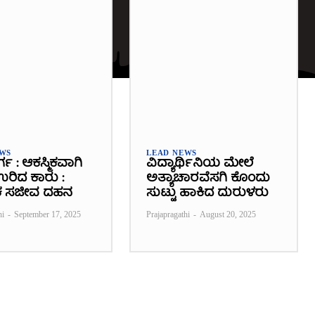
EWS
LEAD NEWS
ರ್ಗ : ಆಕಸ್ಮಿಕವಾಗಿ
ವಿದ್ಯಾರ್ಥಿನಿಯ ಮೇಲೆ
 ಉರಿದ ಕಾರು :
ಅತ್ಯಾಚಾರವೆಸಗಿ ಕೊಂದು
 ಸಜೀವ ದಹನ
ಸುಟ್ಟು ಹಾಕಿದ ದುರುಳರು
hi
-
September 17, 2025
Prajapragathi
-
August 20, 2025