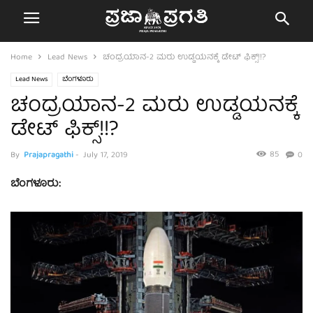
Home
Lead News
ಚಂದ್ರಯಾನ-2 ಮರು ಉಡ್ಡಯನಕ್ಕೆ ಡೇಟ್‌ ಫಿಕ್ಸ್!!?
Lead News
ಬೆಂಗಳೂರು
ಚಂದ್ರಯಾನ-2 ಮರು ಉಡ್ಡಯನಕ್ಕೆ
ಡೇಟ್‌ ಫಿಕ್ಸ್!!?
85
By
Prajapragathi
-
July 17, 2019
0
ಬೆಂಗಳೂರು: