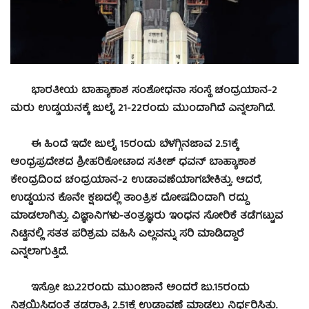
ಭಾರತೀಯ ಬಾಹ್ಯಾಕಾಶ ಸಂಶೋಧನಾ ಸಂಸ್ಥೆ ಚಂದ್ರಯಾನ-2
ಮರು ಉಡ್ಡಯನಕ್ಕೆ ಜುಲೈ 21-22ರಂದು ಮುಂದಾಗಿದೆ ಎನ್ನಲಾಗಿದೆ.
ಈ ಹಿಂದೆ ಇದೇ ಜುಲೈ 15ರಂದು ಬೆಳಗ್ಗಿನಜಾವ 2.51ಕ್ಕೆ
ಆಂಧ್ರಪ್ರದೇಶದ ಶ್ರೀಹರಿಕೋಟಾದ ಸತೀಶ್​ ಧವನ್​ ಬಾಹ್ಯಾಕಾಶ
ಕೇಂದ್ರದಿಂದ ಚಂದ್ರಯಾನ-2 ಉಡಾವಣೆಯಾಗಬೇಕಿತ್ತು. ಆದರೆ,
ಉಡ್ಡಯನ ಕೊನೇ ಕ್ಷಣದಲ್ಲಿ ತಾಂತ್ರಿಕ ದೋಷದಿಂದಾಗಿ ರದ್ದು
ಮಾಡಲಾಗಿತ್ತು. ವಿಜ್ಞಾನಿಗಳು-ತಂತ್ರಜ್ಞರು ಇಂಧನ ಸೋರಿಕೆ ತಡೆಗಟ್ಟುವ
ನಿಟ್ಟಿನಲ್ಲಿ ಸತತ ಪರಿಶ್ರಮ ವಹಿಸಿ ಎಲ್ಲವನ್ನು ಸರಿ ಮಾಡಿದ್ದಾರೆ
ಎನ್ನಲಾಗುತ್ತಿದೆ.
ಇಸ್ರೋ ಜು.22ರಂದು ಮುಂಜಾನೆ ಅಂದರೆ ಜು.15ರಂದು
ನಿಶ್ಚಯಿಸಿದಂತೆ ತಡರಾತ್ರಿ 2.51ಕ್ಕೆ ಉಡಾವಣೆ ಮಾಡಲು ನಿರ್ಧರಿಸಿತ್ತು.