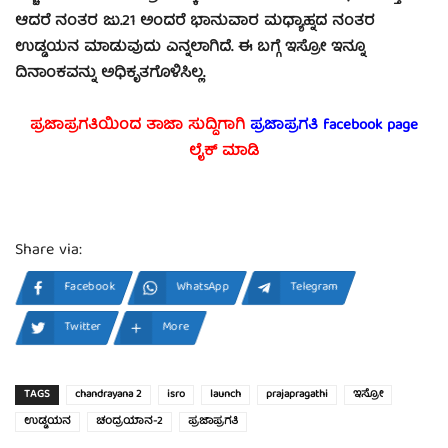
ಆದರೆ ನಂತರ ಜು.21 ಅಂದರೆ ಭಾನುವಾರ ಮಧ್ಯಾಹ್ನದ ನಂತರ
ಉಡ್ಡಯನ ಮಾಡುವುದು ಎನ್ನಲಾಗಿದೆ. ಈ ಬಗ್ಗೆ ಇಸ್ರೋ ಇನ್ನೂ
ದಿನಾಂಕವನ್ನು ಅಧಿಕೃತಗೊಳಿಸಿಲ್ಲ.
ಪ್ರಜಾಪ್ರಗತಿಯಿಂದ ತಾಜಾ ಸುದ್ದಿಗಾಗಿ
ಪ್ರಜಾಪ್ರಗತಿ facebook
page
ಲೈಕ್ ಮಾಡಿ
Share via:
Facebook
WhatsApp
Telegram
Twitter
More
TAGS
chandrayana 2
isro
launch
prajapragathi
ಇಸ್ರೋ
ಉಡ್ಡಯನ
ಚಂದ್ರಯಾನ-2
ಪ್ರಜಾಪ್ರಗತಿ