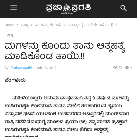
Home
ರಾಜ್ಯ
ಮಗಳನ್ನು ಕೊಂದು ತಾನು ಆತ್ಮಹತ್ಯೆ ಮಾಡಿಕೊಂಡ ತಾಯಿ.!!
ರಾಜ್ಯ
ಮಗಳನ್ನು ಕೊಂದು ತಾನು ಆತ್ಮಹತ್ಯೆ
ಮಾಡಿಕೊಂಡ ತಾಯಿ.!!
15
By
Prajapragathi
-
July 10, 2019
0
ಬೆಂಗಳೂರು
ಮಹಿಳೆಯೊಬ್ಬರು ಅನುಮಾನಾಸ್ಪದವಾಗಿ ತನ್ನ 9 ವರ್ಷದ ಮಗಳನ್ನು
ಉಸಿರುಗಟ್ಟಿಸಿ ಕೊಲೆಮಾಡಿ ತಾನೂ ನೇಣಿಗೆ ಶರಣಾಗಿರುವ ಹೃದಯ
ವಿದ್ರಾವಕ ಘಟನೆ ಯಲಹಂಕ ಉಪನಗರದ ಅಟ್ಟೂರಿನಲ್ಲಿ ಮಂಗಳವಾರ
ರಾತ್ರಿ ನಡೆದಿದೆ.
ಮಧುರೈ ಮೂಲದ ಪ್ರಿಯಾ (36), ತನ್ನ ಮಗಳು ಪ್ರತಿಕ್ಷಾಗೆ
ಉಸಿರುಗಟ್ಟಿಸಿ ಕೊಲೆಮಾಡಿ ತಾನೂ ನೇಣು ಬಿಗಿದು ಆತ್ಮಹತ್ಯೆ