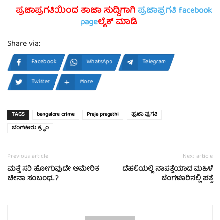
ಪ್ರಜಾಪ್ರಗತಿಯಿಂದ ತಾಜಾ ಸುದ್ದಿಗಾಗಿ
ಪ್ರಜಾಪ್ರಗತಿ facebook
page
ಲೈಕ್ ಮಾಡಿ
Share via:
Facebook
WhatsApp
Telegram
Twitter
More
TAGS
bangalore crime
Praja pragathi
ಪ್ರಜಾ ಪ್ರಗತಿ
ಬೆಂಗಳೂರು ಕ್ರೈಂ
Previous article
Next article
ಮತ್ತೆ ಸರಿ ಹೋಗುವುದೇ ಅಮೇರಿಕ
ದೆಹಲಿಯಲ್ಲಿ ನಾಪತ್ತೆಯಾದ ಮಹಿಳೆ
ಚೀನಾ ಸಂಬಂಧ..!?
ಬೆಂಗಳೂರಿನಲ್ಲಿ ಪತ್ತೆ