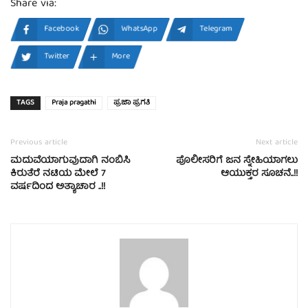
Share via:
Facebook
WhatsApp
Telegram
Twitter
More
TAGS
Praja pragathi
ಪ್ರಜಾ ಪ್ರಗತಿ
Previous article
Next article
ಮದುವೆಯಾಗುವುದಾಗಿ ನಂಬಿಸಿ
ಪೊಲೀಸರಿಗೆ ಜನ ಸ್ನೇಹಿಯಾಗಲು
ಕಿರುತೆರೆ ನಟಿಯ ಮೇಲೆ 7
ಆಯುಕ್ತರ ಸೂಚನೆ..!!
ವರ್ಷದಿಂದ ಅತ್ಯಾಚಾರ ..!!