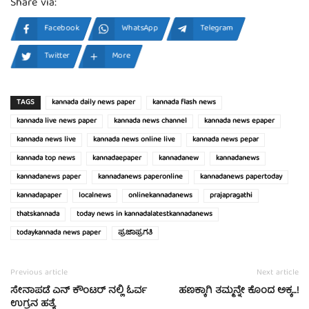
Share via:
Facebook
WhatsApp
Telegram
Twitter
More
TAGS
kannada daily news paper
kannada flash news
kannada live news paper
kannada news channel
kannada news epaper
kannada news live
kannada news online live
kannada news pepar
kannada top news
kannadaepaper
kannadanew
kannadanews
kannadanews paper
kannadanews paperonline
kannadanews papertoday
kannadapaper
localnews
onlinekannadanews
prajapragathi
thatskannada
today news in kannadalatestkannadanews
todaykannada news paper
ಪ್ರಜಾಪ್ರಗತಿ
Previous article
Next article
ಸೇನಾಪಡೆ ಎನ್ ಕೌಂಟರ್ ನಲ್ಲಿ ಓರ್ವ
ಹಣಕ್ಕಾಗಿ ತಮ್ಮನ್ನೇ ಕೊಂದ ಅಕ್ಕ…!
ಉಗ್ರನ ಹತ್ಯೆ