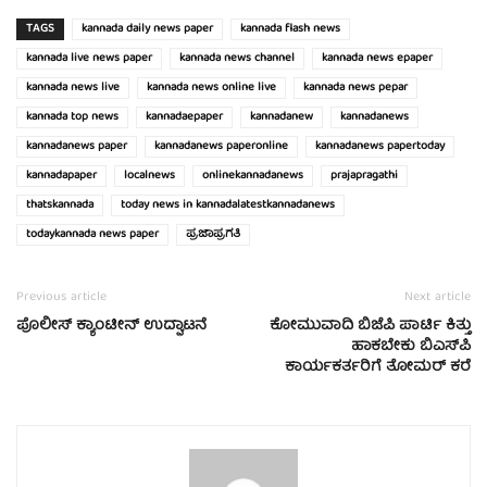
TAGS
kannada daily news paper
kannada flash news
kannada live news paper
kannada news channel
kannada news epaper
kannada news live
kannada news online live
kannada news pepar
kannada top news
kannadaepaper
kannadanew
kannadanews
kannadanews paper
kannadanews paperonline
kannadanews papertoday
kannadapaper
localnews
onlinekannadanews
prajapragathi
thatskannada
today news in kannadalatestkannadanews
todaykannada news paper
ಪ್ರಜಾಪ್ರಗತಿ
Previous article
Next article
ಪೊಲೀಸ್ ಕ್ಯಾಂಟೀನ್ ಉದ್ಘಾಟನೆ
ಕೋಮುವಾದಿ ಬಿಜೆಪಿ ಪಾರ್ಟಿ ಕಿತ್ತು
ಹಾಕಬೇಕು ಬಿಎಸ್‍ಪಿ
ಕಾರ್ಯಕರ್ತರಿಗೆ ತೋಮರ್ ಕರೆ