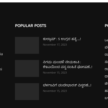
POPULAR POSTS
P
ಕುಲ್ಗಾಮ್‌ : 5 ಉಗ್ರರ ಹತ್ಯೆ …..!
L
November 17, 2023
ಬ
ia
ರಾ
ತ
ನಿಗಮ ಮಂಡಳಿ ನೇಮಕಾತಿ :
ಕೆಇಎಯಿಂದ ವಸ್ತ್ರ ಸಂಹಿತೆ ಘೋಷಣೆ…!
ರಾ
hi
November 15, 2023
ದ
ಚಿ
ಬೆಳಗಾವಿಗೆ ವಂದೇಭಾರತ್‌ ವಿಸ್ಥರಣೆ….!
ಹ
November 15, 2023
ಬಳ