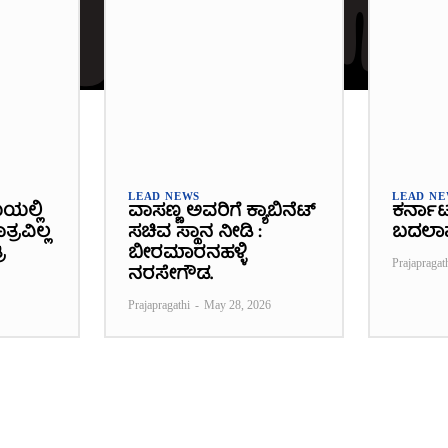
LEAD NEWS
LEAD N
ೆಯಲ್ಲಿ
ವಾಸಣ್ಣ ಅವರಿಗೆ ಕ್ಯಾಬಿನೆಟ್
ಕರ್ನಾ
್ರವಿಲ್ಲ
ಸಚಿವ ಸ್ಥಾನ ನೀಡಿ :
ಬದಲಾ
ಿ
ಬೀರಮಾರನಹಳ್ಳಿ
Prajapragat
ನರಸೇಗೌಡ.
Prajapragathi
-
May 28, 2026