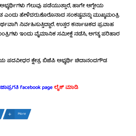
ಭ್ಯರ್ಥಿಗಳು ಗೆಲುವು ಪಡೆಯುತ್ತಾರೆ, ಹಾಗೇ ಆಗ್ನೇಯ
ಿತ ಎಂದು ಹೇಳಿದರು.ಕೊರೊನಾದ ಸಂಕಷ್ಟವನ್ನು ಮುಖ್ಯಮಂತ್ರಿ
ಗಿ ನಿರ್ವಹಿಸುತ್ತಿದ್ದಾರೆ. ಉತ್ತರ ಕರ್ನಾಟಕದ ಪ್ರವಾಹ
ಮಂತ್ರಿಗಳು ಇಂದು ವೈಮಾನಿಕ ಸಮೀಕ್ಷೆ ನಡೆಸಿ, ಅಗತ್ಯ ಪರಿಹಾರ
ಯ ಪದವೀಧರ ಕ್ಷೇತ್ರ ಬಿಜೆಪಿ ಅಭ್ಯರ್ಥಿ ಚಿದಾನಂದಗೌಡ
ರಜಾಪ್ರಗತಿ facebook page
ಲೈಕ್ ಮಾಡಿ
More