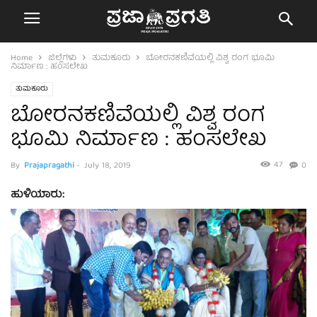
Home
ಜಿಲ್ಲೆಗಳು
ತುಮಕೂರು
ಬೋರನಕಣಿವೆಯಲ್ಲಿ ವಿಶ್ವ ರಂಗ ಭೂಮಿ
ನಿರ್ಮಾಣ : ಹಂಸಲೇಖ
ತುಮಕೂರು
ಬೋರನಕಣಿವೆಯಲ್ಲಿ ವಿಶ್ವ ರಂಗ
ಭೂಮಿ ನಿರ್ಮಾಣ : ಹಂಸಲೇಖ
47
By
Prajapragathi
-
July 18, 2019
0
ಹುಳಿಯಾರು: