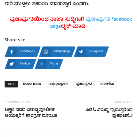
ಗುರಿ ಮುಟ್ಟಲು ಸಹಾಯ ಮಾಡುತ್ತಾರೆ ಎಂದರು.
ಪ್ರಜಾಪ್ರಗತಿಯಿಂದ ತಾಜಾ ಸುದ್ದಿಗಾಗಿ
ಪ್ರಜಾಪ್ರಗತಿ facebook
page
ಲೈಕ್ ಮಾಡಿ
Share via:
Facebook
WhatsApp
Telegram
Twitter
More
TAGS
hamsa lekha
Praja pragathi
ಪ್ರಜಾ ಪ್ರಗತಿ
ಹಂಸಲೇಖ
Previous article
Next article
ಲಕ್ಷ್ಮಣ ಸವದಿ ವಿರುದ್ಧ ಪೊಲೀಸ್
ಪಿಡಿಓ ವಿರುದ್ಧ ಗ್ರಾಮಸ್ತರಿಂದ
ಆಯುಕ್ತರಿಗೆ ಕಾಂಗ್ರಸ್ ದೂರು..!!!
ಪ್ರತಿಭಟನೆ..!!