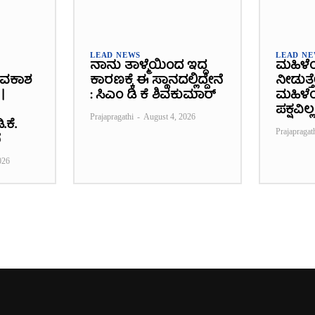
LEAD NEWS
LEAD N
ನಾನು ತಾಳ್ಮೆಯಿಂದ ಇದ್ದ
ಮಹಿಳೆ
ಾವಕಾಶ
ಕಾರಣಕ್ಕೆ ಈ ಸ್ಥಾನದಲ್ಲಿದ್ದೇನೆ
ನೀಡುತ್ತ
|
: ಸಿಎಂ ಡಿ ಕೆ ಶಿವಕುಮಾರ್
ಮಹಿಳೆಯ
ಪಕ್ಷವಿಲ್ಲ
Prajapragathi
-
August 4, 2026
.ಕೆ.
Prajapragat
ೆ
026