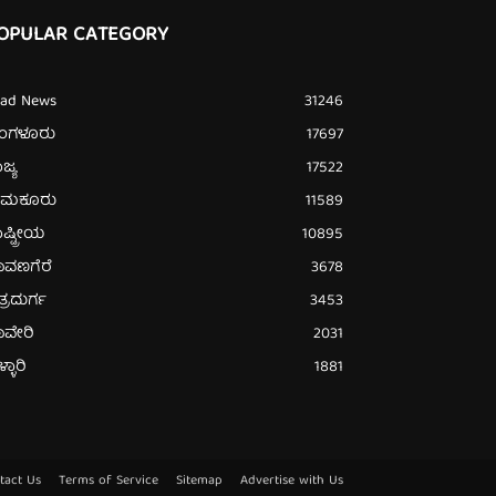
OPULAR CATEGORY
ead News
31246
ೆಂಗಳೂರು
17697
ಜ್ಯ
17522
ುಮಕೂರು
11589
ಷ್ಟ್ರೀಯ
10895
ಾವಣಗೆರೆ
3678
ತ್ರದುರ್ಗ
3453
ಾವೇರಿ
2031
್ಳಾರಿ
1881
tact Us
Terms of Service
Sitemap
Advertise with Us