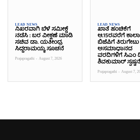
LEAD NEWS
LEAD NEWS
ನಿಖರವಾಗಿ ಬೆಳೆ ಸಮೀಕ್ಷೆ
ಖಾತೆ ಹಂಚಿಕೆಗೆ
ನಡೆಸಿ : ಬರ ವೀಕ್ಷಣೆ ಮಾಡಿ
ಆ.15ರವರೆಗೆ ಕಾಲ
ಸಚಿವ ಡಾ. ಯತೀಂದ್ರ
ಬಿಜೆಪಿಗೆ ತಿರುಗೇಟು 
ಸಿದ್ದರಾಮಯ್ಯ ಸೂಚನೆ
ಅಸಮಾಧಾನದ
ವರದಿಗಳಿಗೆ ಸಿಎಂ ಡಿ
Prajapragathi
-
August 7, 2026
ಶಿವಕುಮಾರ್ ಸ್ಪಷ್ಟನ
Prajapragathi
-
August 7, 2