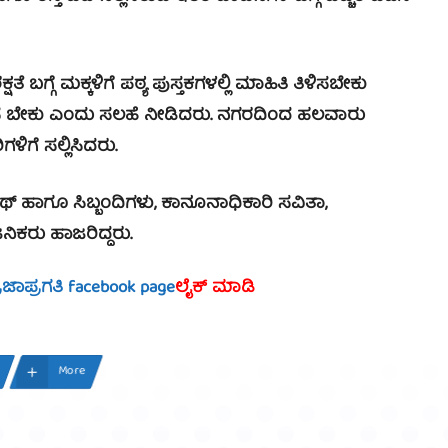
್ಗೆ ಮಕ್ಕಳಿಗೆ ಪಠ್ಯ ಪುಸ್ತಕಗಳಲ್ಲಿ ಮಾಹಿತಿ ತಿಳಿಸಬೇಕು
ಾಣಿಸ ಬೇಕು ಎಂದು ಸಲಹೆ ನೀಡಿದರು. ನಗರದಿಂದ ಹಲವಾರು
ಿಗೆ ಸಲ್ಲಿಸಿದರು.
ಗೂ ಸಿಬ್ಬಂದಿಗಳು, ಕಾನೂನಾಧಿಕಾರಿ ಸವಿತಾ,
ಿಕರು ಹಾಜರಿದ್ದರು.
್ರಜಾಪ್ರಗತಿ facebook page
ಲೈಕ್ ಮಾಡಿ
More