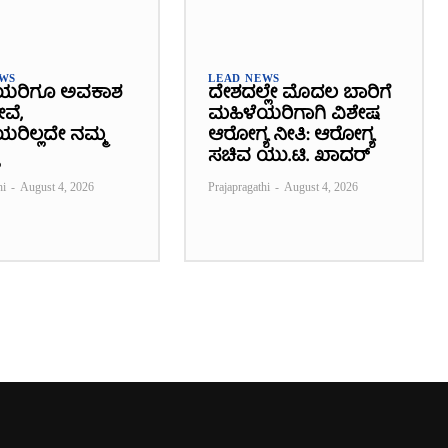
EWS
LEAD NEWS
ಯರಿಗೂ ಅವಕಾಶ
ದೇಶದಲ್ಲೇ ಮೊದಲ ಬಾರಿಗೆ
ೇವೆ,
ಮಹಿಳೆಯರಿಗಾಗಿ ವಿಶೇಷ
ರಿಲ್ಲದೇ ನಮ್ಮ
ಆರೋಗ್ಯ ನೀತಿ: ಆರೋಗ್ಯ
ಸಚಿವ ಯು.ಟಿ. ಖಾದರ್
hi
-
August 4, 2026
Prajapragathi
-
August 4, 2026