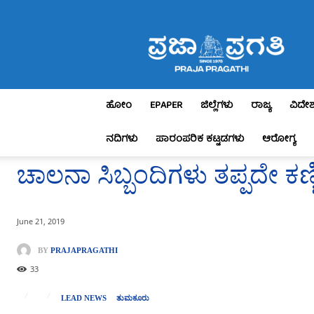
Praja
Pragathi
ಹೋಂ
EPAPER
ಜಿಲ್ಲೆಗಳು
ರಾಜ್ಯ
ವಿದೇ
ನದಿಗಳು
ಪಾರಂಪರಿಕ ಕಟ್ಟಡಗಳು
ಆರೋಗ್ಯ
ಚಾಲನಾ ಸಿಬ್ಬಂದಿಗಳು ತಪ್ಪದೇ ಕಣ
June 21, 2019
BY
PRAJAPRAGATHI
33
LEAD NEWS
ತುಮಕೂರು