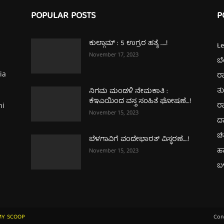
POPULAR POSTS
P
ಕುಲ್ಗಾಮ್‌ : 5 ಉಗ್ರರ ಹತ್ಯೆ …..!
L
November 17, 2023
ಬ
ia
ರಾ
ತ
ನಿಗಮ ಮಂಡಳಿ ನೇಮಕಾತಿ :
ಕೆಇಎಯಿಂದ ವಸ್ತ್ರ ಸಂಹಿತೆ ಘೋಷಣೆ…!
ರಾ
hi
November 15, 2023
ದ
ಚಿ
ಬೆಳಗಾವಿಗೆ ವಂದೇಭಾರತ್‌ ವಿಸ್ಥರಣೆ….!
ಹ
November 15, 2023
ಬಳ
MY SCOOP
Con