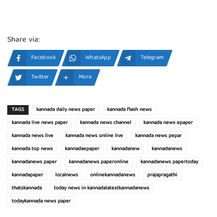
Share via:
Facebook
WhatsApp
Telegram
Twitter
More
TAGS
kannada daily news paper
kannada flash news
kannada live news paper
kannada news channel
kannada news epaper
kannada news live
kannada news online live
kannada news pepar
kannada top news
kannadaepaper
kannadanew
kannadanews
kannadanews paper
kannadanews paperonline
kannadanews papertoday
kannadapaper
localnews
onlinekannadanews
prajapragathi
thatskannada
today news in kannadalatestkannadanews
todaykannada news paper