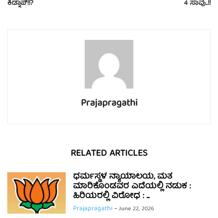
ಕಿಡ್ನಾಪ್!!?
4 ಸಾವು..!!
Prajapragathi
RELATED ARTICLES
ಧರ್ಮಸ್ಥಳ ನ್ಯಾಯಾಲಯ, ಮತ
ಮಾರಿಕೊಂಡವರ ಎದೆಯಲ್ಲಿ ನಡುಕ :
ಹಿರಿಯರಲ್ಲಿ ವಿರೋಧ : ...
Prajapragathi
-
June 22, 2026