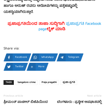
ಲಕ್ಷ್ಮಿಕಾಂತಯ್ಯ ಮತ್ತು ಸಿಬ್ಬಂದಿಗಳಾದ ಸತೀಶ್.ಧನಂಜಯ,.ಹನುಮೇಶಿ
ಹಾಗೂ ಅರುಣ್ ರವರು ಆರೋಪಿಗಳನ್ನು ಪತ್ತೆಹಚ್ಚುವಲ್ಲಿ
ಯಶಸ್ವಿಯಾಗಿರುತ್ತಾರೆ.
ಪ್ರಜಾಪ್ರಗತಿಯಿಂದ ತಾಜಾ ಸುದ್ದಿಗಾಗಿ
ಪ್ರಜಾಪ್ರಗತಿ facebook
page
ಲೈಕ್ ಮಾಡಿ
Share via:
Facebook
WhatsApp
Telegram
Twitter
More
TAGS
bangalore crime
Praja pragathi
ಪ್ರಜಾ ಪ್ರಗತಿ
Previous article
Next article
ಶ್ರೀಮಂತ್ ಪಾಟೀಲ್ ಬಿಜೆಪಿಯಿಂದ
ಬೆಂಗಳೂರು : ಪ್ರತ್ಯೇಕ ಅಪಘಾತದಲ್ಲಿ