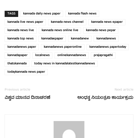
TAGS
kannada daily news paper
kannada flash news
kannada live news paper
kannada news channel
kannada news epaper
kannada news live
kannada news online live
kannada news pepar
kannada top news
kannadaepaper
kannadanew
kannadanews
kannadanews paper
kannadanews paperonline
kannadanews papertoday
kannadapaper
localnews
onlinekannadanews
prajapragathi
thatskannada
today news in kannadalatestkannadanews
todaykannada news paper
Previous article
Next article
ವಿಶ್ವವ ಮಾನವ ದಿನಾಚರಣೆ
ಅಂಧತ್ವ ನಿಯಂತ್ರಣ ಕಾರ್ಯಕ್ರಮ