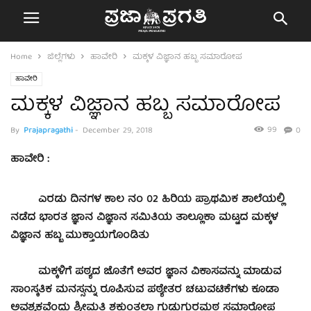
Home
ಜಿಲ್ಲೆಗಳು
ಹಾವೇರಿ
ಮಕ್ಕಳ ವಿಜ್ಞಾನ ಹಬ್ಬ ಸಮಾರೋಪ
ಹಾವೇರಿ
ಮಕ್ಕಳ ವಿಜ್ಞಾನ ಹಬ್ಬ ಸಮಾರೋಪ
99
By
Prajapragathi
-
December 29, 2018
0
ಹಾವೇರಿ :
ಎರಡು ದಿನಗಳ ಕಾಲ ನಂ 02 ಹಿರಿಯ ಪ್ರಾಥಮಿಕ ಶಾಲೆಯಲ್ಲಿ
ನಡೆದ ಭಾರತ ಜ್ಞಾನ ವಿಜ್ಞಾನ ಸಮಿತಿಯ ತಾಲ್ಲೂಕಾ ಮಟ್ಟದ ಮಕ್ಕಳ
ವಿಜ್ಞಾನ ಹಬ್ಬ ಮುಕ್ತಾಯಗೊಂಡಿತು
ಮಕ್ಕಳಿಗೆ ಪಠ್ಯದ ಜೊತೆಗೆ ಅವರ ಜ್ಞಾನ ವಿಕಾಸವನ್ನು ಮಾಡುವ
ಸಾಂಸ್ಕತಿಕ ಮನಸ್ಸನ್ನು ರೂಪಿಸುವ ಪಠ್ಯೇತರ ಚಟುವಟಿಕೆಗಳು ಕೂಡಾ
ಅವಶ್ಯಕವೆಂದು ಶ್ರೀಮತಿ ಶಕುಂತಲಾ ಗುಡುಗುರಮಠ ಸಮಾರೋಪ