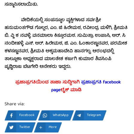
ಸನ್ಮಾನಿಸಲಾಯಿತು.
ವೇದಿಕೆಯಲ್ಲಿ ಸಂಪನ್ಮೂಲ ವ್ಯಕ್ತಿಗಳಾದ ಸರ್ವಶ್ರೀ
ಹನುಮಂತಗೌಡ ಗೊಲ್ಲರ, ಎಂ. ಜಿ ಹಿರೇಮಠ, ರವೀಂದ್ರ ಮಳಿಗಿ, ಶ್ರೀಮತಿ
ಬಿ. ವ್ಹಿ ಕ ನವಳ್ಳಿ, ವನಮಾಲಾ ಕಿತ್ತೂರಮಠ. ಸುಮಿತ್ರಾ ಉಪಾಸಿ, ಆರ್. ಸಿ
ನಂದೀಹಳ್ಳಿ, ಎಸ್. ಆರ್. ಹಿರೇಮಠ, ಜಿ. ಎಂ. ಓಂಕಾರಣ್ಣನವರ, ಪರಮೇಶ
ಕಳಸಣ್ಣನವರ, ಶ್ರೀಮತಿ ಅಕ್ಕಮಹಾದೇವಿ ಹಾನಗಲ್ಲ. ಆರಂಭದಲ್ಲಿ
ತಾಲ್ಲೂಕಾ ಅಧ್ಯಕ್ಷರಾದ ಮಾಲತೇಶ ಕರ್ಜಗಿ ಕುಮಾರ ಶಿವಸಿಂಪಿ
ಪೃಥ್ವಿರಾಜ ಬೆಟಗೇರಿ ಅನೇಕರು ಇದ್ದರು.
ಪ್ರಜಾಪ್ರಗತಿಯಿಂದ ತಾಜಾ ಸುದ್ದಿಗಾಗಿ
ಪ್ರಜಾಪ್ರಗತಿ facebook
page
ಲೈಕ್ ಮಾಡಿ
Share via:
Facebook
WhatsApp
Telegram
Twitter
More