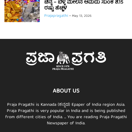
ಚಿನ್ನ – ಬೆಳ್ಳಿ ಮೇಲಿನ ಆಮದು ಸುಂಕ ಶೆ.15
ರಷ್ಟು ಹೆಚ್ಚಳ
Prajapragathi
-
May 13, 2026
ABOUT US
Praja Pragathi is Kannada (ಕನ್ನಡ) Epaper of India region Asia.
Praja Pragathi is very popular in India and is being published
from different cities of India. ... You are reading Praja Pragathi
Newspaper of India.