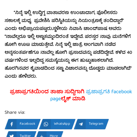
“ನಿನ್ನೆ ಇಲ್ಲಿ ಉದ್ವಿಗ್ನ ವಾತಾವರಣ ಉಂಟಾದಾಗ, ಪೊಲೀಸರು
ಸಕಾಲಕ್ಕೆ ಮಧ್ಯ ಪ್ರವೇಶಿಸಿ ಪರಿಸ್ಥಿತಿಯನ್ನು ನಿಯಂತ್ರಣಕ್ಕೆ ತಂದಿದ್ದಾರೆ”
ಎಂದು ಅಭಿಪ್ರಾಯಪಟ್ಟರು.ಸ್ಥಳೀಯ ನಿವಾಸಿ ಚಾಂದ್‍ಪಾಷ ಅವರು
“ನಾವೆಲ್ಲರೂ ಇಲ್ಲಿ ಅಣ್ಣತಮ್ಮಂದಿರಂತೆ ಇದ್ದೇವೆ. ಪರಸ್ಪರ ನಾವು ಮನೆಗಳಿಗೆ
ಹೋಗಿ ಊಟ ಮಾಡುತ್ತೇವೆ. ನಿನ್ನೆ ಇಲ್ಲಿ ಜಾತ್ರೆ ಅಂಗವಾಗಿ ನಡೆದ
ಅನ್ನಸಂತರ್ಪಣೆಗೂ ನಾವೆಲ್ಲ ಹೋಗಿ ಪ್ರಸಾದವನ್ನು ಪಡೆದಿದ್ದೇವೆ. ಕಳೆದ 40
ವರ್ಷಗಳಿಂದ ಇಲ್ಲದಿದ್ದ ಸಮಸ್ಯೆಯನ್ನು ಈಗ ಹುಟ್ಟುಹಾಕಲಾಗಿದೆ.
ಹೊರಗಿನವರ ಕೈವಾಡದಿಂದ ಸಣ್ಣ ವಿಚಾರವನ್ನು ದೊಡ್ಡದು ಮಾಡಲಾಗಿದೆ”
ಎಂದು ಹೇಳಿದರು.
ಪ್ರಜಾಪ್ರಗತಿಯಿಂದ ತಾಜಾ ಸುದ್ದಿಗಾಗಿ
ಪ್ರಜಾಪ್ರಗತಿ facebook
page
ಲೈಕ್ ಮಾಡಿ
Share via:
Facebook
WhatsApp
Telegram
Twitter
More