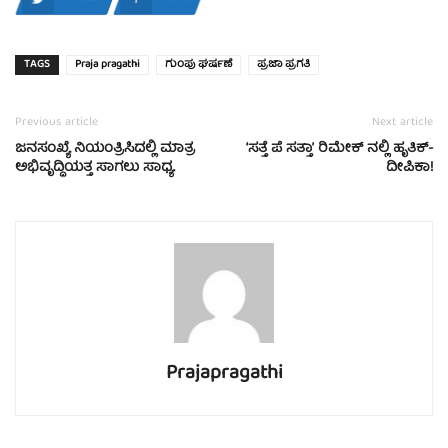
TAGS
Praja pragathi
ಗುಂಪು ಘರ್ಷಣೆ
ಪ್ರಜಾ ಪ್ರಗತಿ
Previous article
Next article
ಜನಸಂಖ್ಯೆ ನಿಯಂತ್ರಿಸಿದಲ್ಲಿ ಮಾತ್ರ
‘ಸತ್ತೆ ಪೆ ಸತ್ತಾ’ ರಿಮೇಕ್ ನಲ್ಲಿ ಹೃತಿಕ್-
ಅಭಿವೃದ್ಧಿಯತ್ತ ಸಾಗಲು ಸಾಧ್ಯ.
ದೀಪಿಕಾ!
Prajapragathi