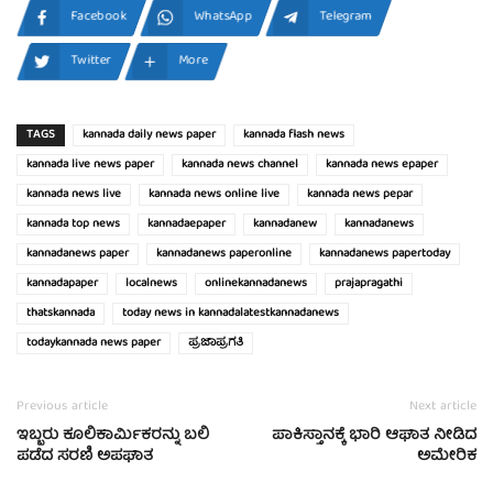
Facebook
WhatsApp
Telegram
Twitter
More
TAGS
kannada daily news paper
kannada flash news
kannada live news paper
kannada news channel
kannada news epaper
kannada news live
kannada news online live
kannada news pepar
kannada top news
kannadaepaper
kannadanew
kannadanews
kannadanews paper
kannadanews paperonline
kannadanews papertoday
kannadapaper
localnews
onlinekannadanews
prajapragathi
thatskannada
today news in kannadalatestkannadanews
todaykannada news paper
ಪ್ರಜಾಪ್ರಗತಿ
Previous article
Next article
ಇಬ್ಬರು ಕೂಲಿಕಾರ್ಮಿಕರನ್ನು ಬಲಿ
ಪಾಕಿಸ್ತಾನಕ್ಕೆ ಭಾರಿ ಆಘಾತ ನೀಡಿದ
ಪಡೆದ ಸರಣಿ ಅಪಘಾತ
ಅಮೇರಿಕ