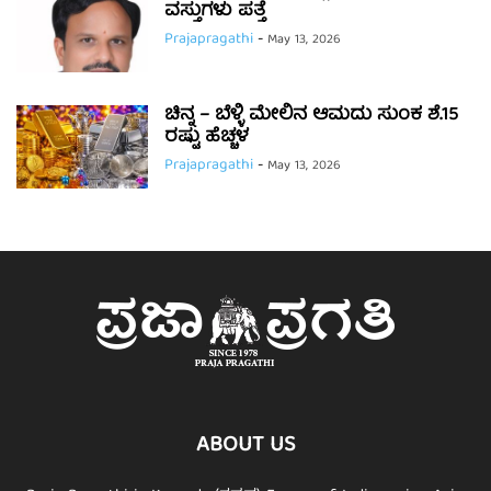
ವಸ್ತುಗಳು ಪತ್ತೆ
Prajapragathi
-
May 13, 2026
ಚಿನ್ನ – ಬೆಳ್ಳಿ ಮೇಲಿನ ಆಮದು ಸುಂಕ ಶೆ.15
ರಷ್ಟು ಹೆಚ್ಚಳ
Prajapragathi
-
May 13, 2026
ABOUT US