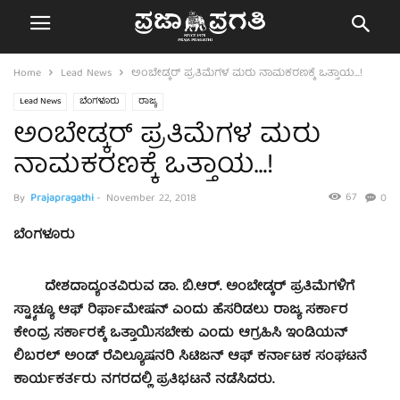
Home
Lead News
ಅಂಬೇಡ್ಕರ್ ಪ್ರತಿಮೆಗಳ ಮರು ನಾಮಕರಣಕ್ಕೆ ಒತ್ತಾಯ…!
Lead News
ಬೆಂಗಳೂರು
ರಾಜ್ಯ
ಅಂಬೇಡ್ಕರ್ ಪ್ರತಿಮೆಗಳ ಮರು
ನಾಮಕರಣಕ್ಕೆ ಒತ್ತಾಯ…!
67
By
Prajapragathi
-
November 22, 2018
0
ಬೆಂಗಳೂರು
ದೇಶದಾದ್ಯಂತವಿರುವ ಡಾ. ಬಿ.ಆರ್. ಅಂಬೇಡ್ಕರ್ ಪ್ರತಿಮೆಗಳಿಗೆ
ಸ್ಟ್ಯಾಚ್ಯೂ ಆಫ್ ರಿರ್ಫಾಮೇಷನ್ ಎಂದು ಹೆಸರಿಡಲು ರಾಜ್ಯ ಸರ್ಕಾರ
ಕೇಂದ್ರ ಸರ್ಕಾರಕ್ಕೆ ಒತ್ತಾಯಿಸಬೇಕು ಎಂದು ಆಗ್ರಹಿಸಿ ಇಂಡಿಯನ್
ಲಿಬರಲ್ ಅಂಡ್ ರೆವಿಲ್ಯೂಷನರಿ ಸಿಟಿಜನ್ ಆಫ್ ಕರ್ನಾಟಕ ಸಂಘಟನೆ
ಕಾರ್ಯಕರ್ತರು ನಗರದಲ್ಲಿ ಪ್ರತಿಭಟನೆ ನಡೆಸಿದರು.