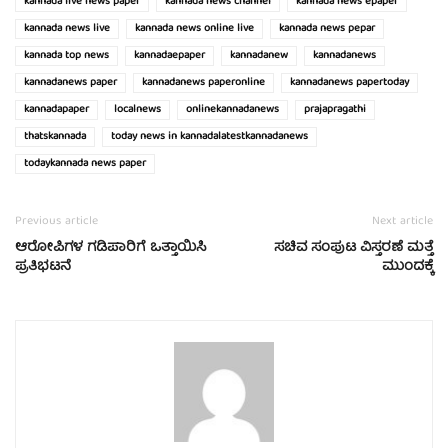
kannada live news paper
kannada news channel
kannada news epaper
kannada news live
kannada news online live
kannada news pepar
kannada top news
kannadaepaper
kannadanew
kannadanews
kannadanews paper
kannadanews paperonline
kannadanews papertoday
kannadapaper
localnews
onlinekannadanews
prajapragathi
thatskannada
today news in kannadalatestkannadanews
todaykannada news paper
Previous article
Next article
ಆರೋಪಿಗಳ ಗಡಿಪಾರಿಗೆ ಒತ್ತಾಯಿಸಿ
ಸಚಿವ ಸಂಪುಟ ವಿಸ್ತರಣೆ ಮತ್ತೆ
ಪ್ರತಿಭಟನೆ
ಮುಂದಕ್ಕೆ