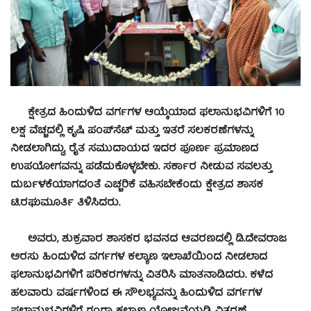
ಕ್ಷೇತ್ರದ ಹಿಂದುಳಿದ ವರ್ಗಗಳ ಆಯ್ಕೆಯಾದ ಫಲಾನುಭವಿಗಳಿಗೆ 10
ಲಕ್ಷ ವೆಚ್ಚದಲ್ಲಿ ಕೃಷಿ ಪಂಪ್‍ಸೆಟ್ ಮತ್ತು ಇತರೆ ಸಲಕರಣೆಗಳನ್ನು
ನೀಡಲಾಗಿದ್ದು, ರೈತ ಸಮುದಾಯದ ಇದರ ಪೂರ್ಣ ಪ್ರಮಾಣದ
ಉಪಯೋಗವನ್ನು ಪಡೆದುಕೊಳ್ಳಬೇಕು. ಸರ್ಕಾರ ನೀಡುವ ಸವಲತ್ತು
ದುರ್ಬಳಕೆಯಾಗದಂತೆ ಎಚ್ಚರಿಕೆ ವಹಿಸಬೇಕೆಂದು ಕ್ಷೇತ್ರದ ಶಾಸಕ
ಟಿ.ರಘುಮೂರ್ತಿ ತಿಳಿಸಿದರು.
ಅವರು, ಶುಕ್ರವಾರ ಶಾಸಕರ ಭವನದ ಆವರಣದಲ್ಲಿ ಡಿ.ದೇವರಾಜ
ಅರಸು ಹಿಂದುಳಿದ ವರ್ಗಗಳ ಕಲ್ಯಾಣ ಇಲಾಖೆಯಿಂದ ನೀಡಲಾದ
ಫಲಾನುಭವಿಗಳಿಗೆ ಪರಿಕರಗಳನ್ನು ವಿತರಿಸಿ ಮಾತನಾಡಿದರು. ಕಳೆದ
ಹಲವಾರು ವರ್ಷಗಳಿಂದ ಈ ಸೌಲಭ್ಯವನ್ನು ಹಿಂದುಳಿದ ವರ್ಗಗಳ