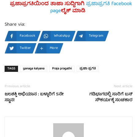
ಪ್ರಜಾಪ್ರಗತಿಯಿಂದ ತಾಜಾ ಸುದ್ದಿಗಾಗಿ
ಪ್ರಜಾಪ್ರಗತಿ facebook
page
ಲೈಕ್ ಮಾಡಿ
Share via:
Facebook
WhatsApp
Telegram
Twitter
More
TAGS
ganaga kalyana
Praja pragathi
ಪ್ರಜಾ ಪ್ರಗತಿ
Previous article
Next article
ಜಲಶಕ್ತಿ ಅಭಿಯಾನ : ಬಳ್ಳಾರಿಗೆ 5ನೇ
ಗಡಿಭಾಗದಲ್ಲಿ ಸಾರಿಗೆ ಬಸ್
ಸ್ಥಾನ!
ಸೌಕರ್ಯಕ್ಕೆ ಸಂಚಕಾರ