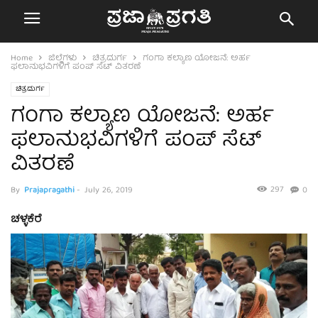
Home
ಜಿಲ್ಲೆಗಳು
ಚಿತ್ರದುರ್ಗ
ಗಂಗಾ ಕಲ್ಯಾಣ ಯೋಜನೆ: ಅರ್ಹ
ಫಲಾನುಭವಿಗಳಿಗೆ ಪಂಪ್ ಸೆಟ್ ವಿತರಣೆ
ಚಿತ್ರದುರ್ಗ
ಗಂಗಾ ಕಲ್ಯಾಣ ಯೋಜನೆ: ಅರ್ಹ
ಫಲಾನುಭವಿಗಳಿಗೆ ಪಂಪ್ ಸೆಟ್
ವಿತರಣೆ
297
By
Prajapragathi
-
July 26, 2019
0
ಚಳ್ಳಕೆರೆ