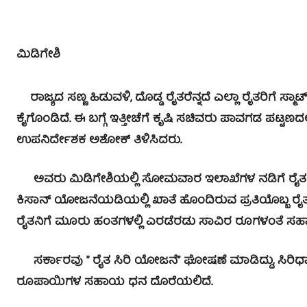
ಮಿಡಿಗೇಶಿ
ರಾಜ್ಯದ ಸಣ್ಣ ಹಿಡುವಳಿ, ದೊಡ್ಡ ರೈತರೆನ್ನದೆ ಎಲ್ಲಾ ರೈತರಿಗೆ ಸ್ಮಾ
ಕೈಗೊಂಡಿದೆ. ಈ ಬಗ್ಗೆ ಇತ್ತೀಚೆಗೆ ಕೃಷಿ ಸಚಿವರು ಪಾವಗಡ ಪಟ್ಟಣದಲ
ಉಪನಿರ್ದೇಶಕ ಅಶೋಕ್ ತಿಳಿಸಿದರು.
ಅವರು ಮಿಡಿಗೇಶಿಯಲ್ಲಿ ಸೋಮವಾರ ಇಲಾಖೆಗಳ ನಡಿಗೆ ರೈತರ ಮನೆ
ಕಿಸಾನ್ ಯೋಜನೆಯಡಿಯಲ್ಲಿ ಖಾತೆ ಹೊಂದಿರುವ ಪ್ರತಿಯೊಬ್ಬ ರೈತನು 
ರೈತನಿಗೆ ಮೂರು ಹಂತಗಳಲ್ಲಿ ಎರಡೆರಡು ಸಾವಿರ ರೂಗಳಂತೆ 
ಸರ್ಕಾರವು ” ರೈತ ಸಿರಿ ಯೋಜನೆ’’ ಘೋಷಣೆ ಮಾಡಿದ್ದು, ಸಿರಿಧಾನ
ರೂಪಾಯಿಗಳ ಸಹಾಯ ಧನ ದೊರೆಯಲಿದೆ.