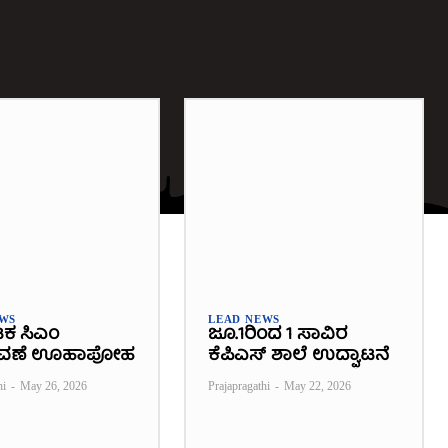
EWS
LEAD NEWS
ಟಕ ಸಿಎಂ
ಜೂ.1ರಿಂದ 1 ಸಾವಿರ
ವಣೆ ಊಹಾಪೋಹ
ಕೆಪಿಎಸ್ ಶಾಲೆ ಉದ್ಘಾಟನೆ
hi
-
May 26, 2026
Prajapragathi
-
May 22, 2026