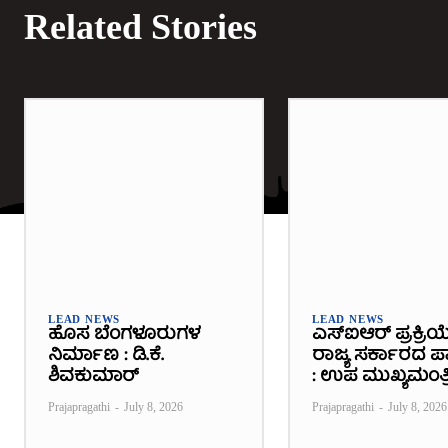
Related Stories
LEAD NEWS
LEAD NEWS
ಹೊಸ ಬೆಂಗಳೂರುಗಳ
ಎಸ್‌ಐಆರ್ ಪ್ರಕ್ರಿಯ
ನಿರ್ಮಾಣ : ಡಿ.ಕೆ.
ರಾಜ್ಯ ಸರ್ಕಾರದ ಪಾತ
ಶಿವಕುಮಾರ್
: ಉಪ ಮುಖ್ಯಮಂತ್ರ
Prajapragathi
-
July 8, 2026
Prajapragathi
-
July 8, 2026