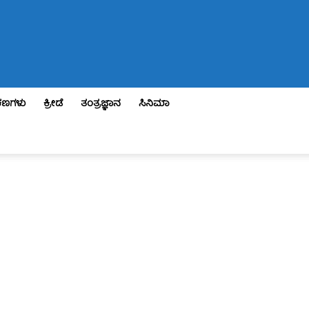
ಣಗಳು
ಕ್ರೀಡೆ
ತಂತ್ರಜ್ಞಾನ
ಸಿನಿಮಾ