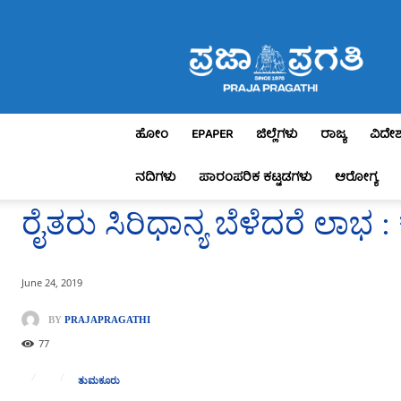
Praja
Pragathi
ಹೋಂ
EPAPER
ಜಿಲ್ಲೆಗಳು
ರಾಜ್ಯ
ವಿದೇ
ನದಿಗಳು
ಪಾರಂಪರಿಕ ಕಟ್ಟಡಗಳು
ಆರೋಗ್ಯ
ರೈತರು ಸಿರಿಧಾನ್ಯ ಬೆಳೆದರೆ ಲಾ
June 24, 2019
BY
PRAJAPRAGATHI
77
ತುಮಕೂರು