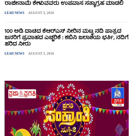
ರಾಜೀನಾಮೆ ಕೇಳುವವರು ಉಪವಾಸ ಸತ್ಯಾಗ್ರಹ ಮಾಡಲಿ
LEAD NEWS
AUGUST 3, 2026
100 ಅಡಿ ದಾಟಿದ ಕೆಆರ್‌ಎಸ್ ನೀರಿನ ಮಟ್ಟ ನದಿ ಪಾತ್ರದ
ಜನರಿಗೆ ಪ್ರವಾಹದ ಎಚ್ಚರಿಕೆ : ಕಬಿನಿ ಜಲಾಶಯ ಭರ್ತಿ, ನದಿಗೆ
ಹರಿದ ನೀರು
LEAD NEWS
AUGUST 3, 2026