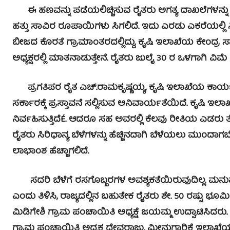
ಈ ಹಣವನ್ನು ಪಡೆಯಲಿಚ್ಚಿಸುವ ರೈತರು ಅಗತ್ಯ ದಾಖಲೆಗಳನ್ನು ನಿಗ
ಹತ್ತು ಸಾವಿರ ರೂಪಾಯಿಗಳು ಸಿಗಲಿದೆ. ಇದು ಎರಡು ಎಕರೆಯಲ್ಲಿ ಸಿರಿ
ಬೀಜದ ಕೊರತೆ ಗ್ರಾಮಾಂತರದಲ್ಲಿದ್ದು, ಕೃಷಿ ಇಲಾಖೆಯ ಕೇಂದ್ರ ಸ್ಥಾ
ಅಧ್ಯಕ್ಷರಲ್ಲಿ ಮಾತನಾಡುತ್ತೇನೆ. ರೈತರು ಜುಲೈ 30 ರ ಒಳಗಾಗಿ ವಿ
ಪ್ರಗತಿಪರ ರೈತ ಎಚ್.ರಾಮಕೃಷ್ಣಯ್ಯ, ಕೃಷಿ ಇಲಾಖೆಯ ಕಾರ್ಯಕ್
ಸರ್ಕಾರಕ್ಕೆ ಪ್ರಸ್ತಾವನೆ ಸಲ್ಲಿಸುವ ಅನಿವಾರ್ಯತೆಯಿದೆ. ಕೃಷಿ ಇ
ನಿರ್ವಹಿಸುತ್ತಿದೆÉ. ಆದರೂ ಸಹ ಅವರಲ್ಲಿ ಕೆಲವು ರೀತಿಯ ಎಡರು ತ
ರೈತರು ಸಿರಿಧಾನ್ಯ ಬೆಳೆಗಳನ್ನು ಹೆಚ್ಚಿನದಾಗಿ ಬೆಳೆಯಲು ಮುಂದಾಗಬೇ
ಲಾಭಾಂಶ ಹೆಚ್ಚಾಗಲಿದೆ.
ಸದರಿ ಬೆಳೆಗೆ ರಸಗೊಬ್ಬರಗಳ ಅವಶ್ಯಕತೆಯಿರುವುದಿಲ್ಲ. ಮನುಷ್ಯನ
ಎಂದು ತಿಳಿಸಿ, ರಾಜ್ಯದಲ್ಲಿನ ಬಹುತೇಕ ರೈತರು ಶೇ. 50 ರಷ್ಟು ಭೂಮಿ
ಮಿಡಿಗೇಶಿ ಗ್ರಾಮ ಪಂಚಾಯಿತಿ ಅಧ್ಯಕ್ಷೆ ಜಯಮ್ಮ ಉದ್ಘಾಟಿಸಿದರು. 
ಗ್ರಾಮ ಪಂಚಾಯಿತಿ ಅಧ್ಯಕ್ಷ ದೇವರಾಜು, ಮೀನುಗಾರಿಕೆ ಇಲಾಖೆ