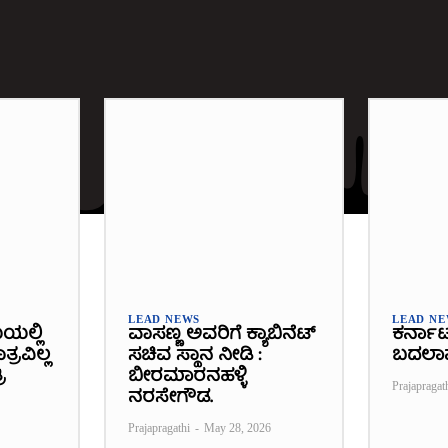
LEAD NEWS
LEAD N
ೆಯಲ್ಲಿ
ವಾಸಣ್ಣ ಅವರಿಗೆ ಕ್ಯಾಬಿನೆಟ್
ಕರ್ನಾ
್ರವಿಲ್ಲ
ಸಚಿವ ಸ್ಥಾನ ನೀಡಿ :
ಬದಲಾ
ಿ
ಬೀರಮಾರನಹಳ್ಳಿ
Prajapragat
ನರಸೇಗೌಡ.
Prajapragathi
-
May 28, 2026