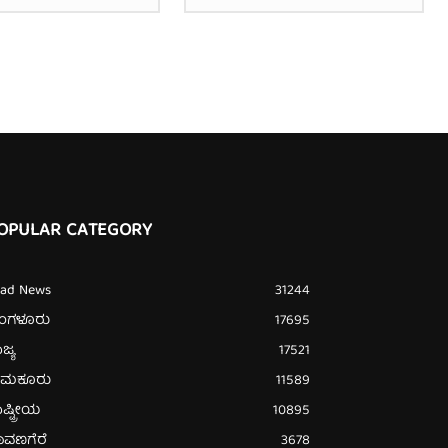
OPULAR CATEGORY
ead News
31244
ೆಂಗಳೂರು
17695
ಜ್ಯ
17521
ುಮಕೂರು
11589
ಷ್ಟ್ರೀಯ
10895
ಾವಣಗೆರೆ
3678