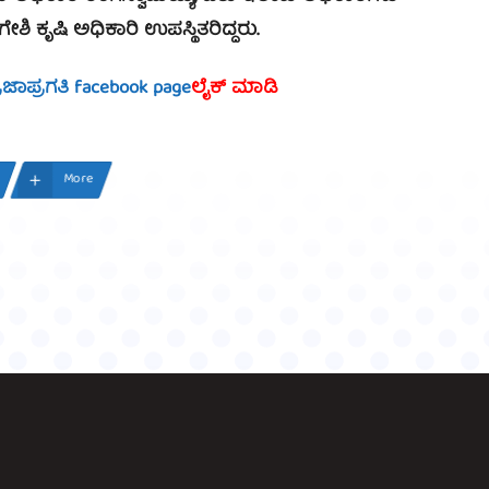
ಗೇಶಿ ಕೃಷಿ ಅಧಿಕಾರಿ ಉಪಸ್ಥಿತರಿದ್ದರು.
್ರಜಾಪ್ರಗತಿ facebook page
ಲೈಕ್ ಮಾಡಿ
More