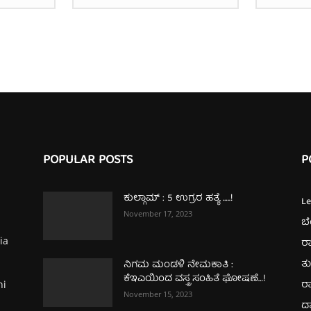
POPULAR POSTS
P
ಕುಲ್ಗಾಮ್‌ : 5 ಉಗ್ರರ ಹತ್ಯೆ …..!
L
November 17, 2023
ಬ
ia
ರಾ
ತ
ನಿಗಮ ಮಂಡಳಿ ನೇಮಕಾತಿ :
ಕೆಇಎಯಿಂದ ವಸ್ತ್ರ ಸಂಹಿತೆ ಘೋಷಣೆ…!
ರಾ
hi
November 15, 2023
ದ