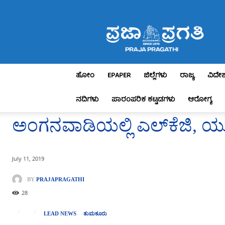
Praja
Pragathi
ಹೋಂ
EPAPER
ಜಿಲ್ಲೆಗಳು
ರಾಜ್ಯ
ವಿದೇ
ನದಿಗಳು
ಪಾರಂಪರಿಕ ಕಟ್ಟಡಗಳು
ಆರೋಗ್ಯ
ಅಂಗನವಾಡಿಯಲ್ಲಿ ಎಲ್‍ಕೆಜಿ, ಯ
July 11, 2019
BY
PRAJAPRAGATHI
28
LEAD NEWS
ತುಮಕೂರು