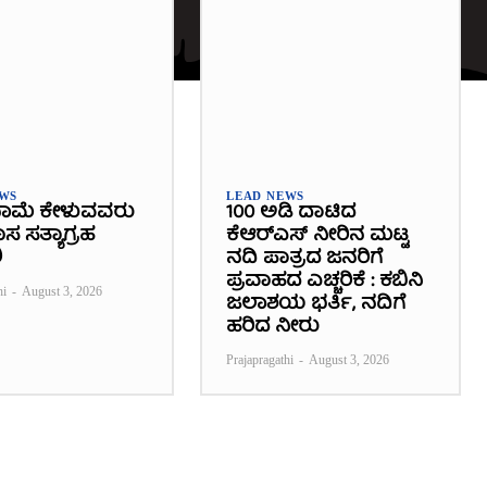
EWS
LEAD NEWS
ಾಮೆ ಕೇಳುವವರು
100 ಅಡಿ ದಾಟಿದ
 ಸತ್ಯಾಗ್ರಹ
ಕೆಆರ್‌ಎಸ್ ನೀರಿನ ಮಟ್ಟ
ಿ
ನದಿ ಪಾತ್ರದ ಜನರಿಗೆ
ಪ್ರವಾಹದ ಎಚ್ಚರಿಕೆ : ಕಬಿನಿ
hi
-
August 3, 2026
ಜಲಾಶಯ ಭರ್ತಿ, ನದಿಗೆ
ಹರಿದ ನೀರು
Prajapragathi
-
August 3, 2026