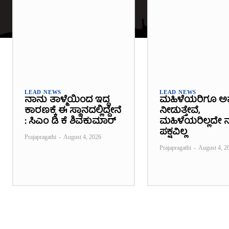
LEAD NEWS
LEAD NEWS
ನಾನು ತಾಳ್ಮೆಯಿಂದ ಇದ್ದ
ಮಹಿಳೆಯರಿಗೂ ಅ
ಕಾರಣಕ್ಕೆ ಈ ಸ್ಥಾನದಲ್ಲಿದ್ದೇನೆ
ನೀಡುತ್ತೇವೆ,
: ಸಿಎಂ ಡಿ ಕೆ ಶಿವಕುಮಾರ್
ಮಹಿಳೆಯರಿಲ್ಲದೇ ನ
ಪಕ್ಷವಿಲ್ಲ
Prajapragathi
-
August 4, 2026
Prajapragathi
-
August 4, 2