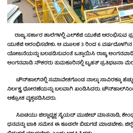
ರಾಜ್ಯ ಸರ್ಕಾರ ಶಾಲೆಗಳಲ್ಲಿ ಎಲ್‍ಕೆಜಿ ಯುಕೆಜಿ ಆರಂಭಿಸುವ ಪ್ರಕ್
ಯುಕೆಜಿ ಆರಂಭಿಸಬೇಕು. ಆ ಮೂಲಕ 3 ರಿಂದ 6 ವರ್ಷದೊಳಗಿನ ಮ
ಯೋಜನೆಯನ್ನು ಬಲಪಡಿಸುವಂತೆ ಒತ್ತಾಯಿಸಿ ರಾಜ್ಯ ಅಂಗನವಾಡಿ 
ಅಂಗನವಾಡಿ ನೌಕರರು ತುಮಕೂರಿನಲ್ಲಿ ಬೃಹತ್ ಪ್ರತಿಭಟನಾ ಮೆರ
ಟೌನ್‍ಹಾಲ್‍ನಲ್ಲಿ ಸಮಾವೇಶಗೊಂಡ ನಾಲ್ಕು ಸಾವಿರಕ್ಕೂ ಹೆಚ್ಚ
ನಿರ್ಲಕ್ಷ್ಯ ಧೋರಣೆಯನ್ನು ಬಲವಾಗಿ ಖಂಡಿಸಿದರು. ಟೌನ್‍ಹಾಲ್‍ನಿಂ
ಆಕ್ರೋಶ ವ್ಯಕ್ತಪಡಿಸಿದರು.
ಸಿಐಟಿಯು ಜಿಲ್ಲಾಧ್ಯಕ್ಷ ಸೈಯದ್ ಮುಜೀಬ್ ಮಾತನಾಡಿ, ಕೇಂದ್ರ
ಧನವನ್ನು ಬಾಕಿ ಸಮೇತ ಈ ಕೂಡಲೇ ಬಿಡುಗಡೆ ಮಾಡಬೇಕು. ಜಿಲ್ಲ