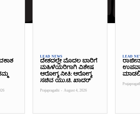
LEAD NEWS
LEAD N
ವಕಾಶ
ದೇಶದಲ್ಲೇ ಮೊದಲ ಬಾರಿಗೆ
ರಾಜೀನ
ಮಹಿಳೆಯರಿಗಾಗಿ ವಿಶೇಷ
ಉಪವಾಸ
ಮ್ಮ
ಆರೋಗ್ಯ ನೀತಿ: ಆರೋಗ್ಯ
ಮಾಡಲ
ಸಚಿವ ಯು.ಟಿ. ಖಾದರ್
Prajapragat
026
Prajapragathi
-
August 4, 2026