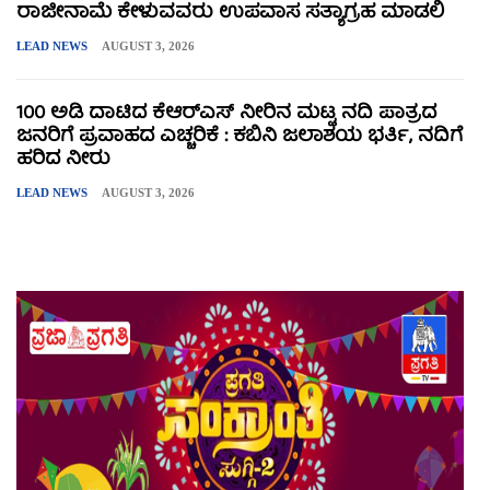
ರಾಜೀನಾಮೆ ಕೇಳುವವರು ಉಪವಾಸ ಸತ್ಯಾಗ್ರಹ ಮಾಡಲಿ
LEAD NEWS
AUGUST 3, 2026
100 ಅಡಿ ದಾಟಿದ ಕೆಆರ್‌ಎಸ್ ನೀರಿನ ಮಟ್ಟ ನದಿ ಪಾತ್ರದ
ಜನರಿಗೆ ಪ್ರವಾಹದ ಎಚ್ಚರಿಕೆ : ಕಬಿನಿ ಜಲಾಶಯ ಭರ್ತಿ, ನದಿಗೆ
ಹರಿದ ನೀರು
LEAD NEWS
AUGUST 3, 2026