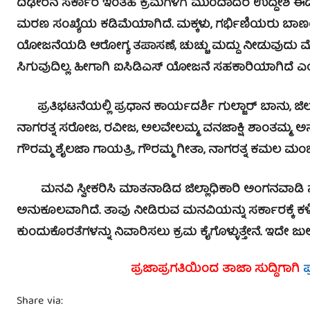
ದಿಢೀರನೆ ಸರ್ಕಾರ ಇಂತಹ ಕ್ರಮಗಳಿಗೆ ಮುಂದಾದರೆ ಉದ್ದೇಶ ಈಡ
ಮರಣ ಸಂಖ್ಯೆಯ ಕಡಿಮೆಯಾಗಿದೆ. ಮಕ್ಕಳು, ಗರ್ಭಿಣಿಯರು ಬಾಣಂತಿ
ಯೋಜನೆಯಡಿ ಆರೋಗ್ಯ ತಪಾಸಣೆ, ಚುಚ್ಚು ಮದ್ದು ನೀಡುವುದು ಮೊ
ಸಿಗುವುದಿಲ್ಲ. ಹೀಗಾಗಿ ಐಸಿಡಿಎಸ್ ಯೋಜನೆ ಸಹಕಾರಿಯಾಗಿದೆ ಎ
ಪ್ರತಿಭಟನೆಯಲ್ಲಿ ಪ್ರಧಾನ ಕಾರ್ಯದರ್ಶಿ ಗುಲ್ಜಾರ್ ಬಾನು, 
ನಾಗರತ್ನ ಸರೋಜ, ರವೀಜ, ಅಲವೇಲಮ್ಮ, ವನಜಾಕ್ಷಿ ಶಾಂತಮ್
ಗೌರಮ್ಮ ಶೈಲಜಾ ಗಾಯತ್ರಿ, ಗೌರಮ್ಮ ಗೀತಾ, ನಾಗರತ್ನ ಕಮಲ ಮಂಜು
ಮನವಿ ಸ್ವೀಕರಿಸಿ ಮಾತನಾಡಿದ ಜಿಲ್ಲಾಧಿಕಾರಿ ಅಂಗನವಾಡಿ
ಅನುಕೂಲವಾಗಿದೆ. ತಾವು ನೀಡಿರುವ ಮನವಿಯನ್ನು ಸರ್ಕಾರಕ್ಕೆ ಕಳಿ
ಕುಂದುಕೊರತೆಗಳನ್ನು ನಿವಾರಿಸಲು ಕ್ರಮ ಕೈಗೊಳ್ಳುತ್ತೇನೆ. ಇದೇ ಜ
ಪ್ರಜಾಪ್ರಗತಿಯಿಂದ ತಾಜಾ ಸುದ್ದಿಗಾಗಿ
ಪ
Share via: