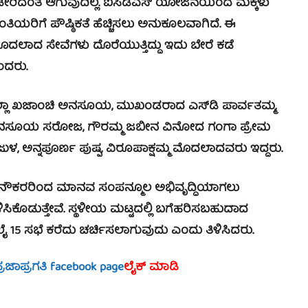
ೇರಿದಂತೆ ಆಗುವುದಿಲ್ಲ. ಐಸಿಡಿಎಸ್ ಯೋಜನೆಯಿಂದ ಮಕ್ಕಳು
ಯರಿಗೆ ಪೌಷ್ಠಿಕತೆ ಹೆಚ್ಚಿಸಲು ಅನುಕೂಲವಾಗಿದೆ. ಈ
ದಲಾದ ಸೇವೆಗಳು ದೊರೆಯುತ್ತಿದ್ದು ಇದು ಬೇರೆ ಕಡೆ
ಂದರು.
ಜಿಲ್ಲಾ ಖಜಾಂಚಿ ಅನಸೂಯ, ಮುಖಂಡರಾದ ಎಸ್‍ಡಿ ಪಾರ್ವತಮ್ಮ,
ಮ, ಅನಸೂಯ ಸರೋಜ, ಗೌರಮ್ಮ ಜಬೀನ ವಿನೋದ ಗಂಗಾ ಪ್ರೇಮ
ಳ, ಅನ್ನಪೂರ್ಣ ಪುಷ್ಪ, ವಿರೂಪಾಕ್ಷಮ್ಮ ಮೊದಲಾದವರು ಇದ್ದರು.
 ನೌಕರರಿಂದ ಮಾನವ ಸಂಪನ್ಮೂಲ ಅಭಿವೃದ್ಧಿಯಾಗಲು
ಸಿಕೊಡುತ್ತೇವೆ. ಸ್ಥಳೀಯ ಮಟ್ಟದಲ್ಲಿ ಬಗೆಹರಿಸಬಹುದಾದ
ುಲೈ 15 ಸಭೆ ಕರೆದು ಚರ್ಚಿಸಲಾಗುವುದು ಎಂದು ತಿಳಿಸಿದರು.
್ರಜಾಪ್ರಗತಿ facebook page
ಲೈಕ್ ಮಾಡಿ