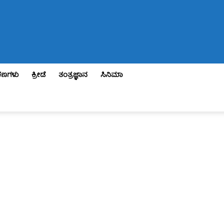
ಣಗಳು
ಕ್ರೀಡೆ
ತಂತ್ರಜ್ಞಾನ
ಸಿನಿಮಾ