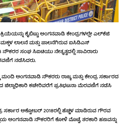
ರಿಯೆಯನ್ನು ಕೈಬಿಟ್ಟು ಅಂಗನವಾಡಿ ಕೇಂದ್ರಗಳಲ್ಲೇ ಎಲ್‍ಕೆಜಿ
ಕ್ಕಳ ಲಾಲನೆ ಮತ್ತು ಪಾಲನೆಗಿರುವ ಐಸಿಡಿಎಸ್
ನೌಕರರ ಸಂಘ ಸಿಐಟಿಯು ನೇತೃತ್ವದಲ್ಲಿ ಸಾವಿರಾರು
ವಣಿಗೆ ನಡೆಸಿದರು.
ು ಮಂದಿ ಅಂಗನವಾಡಿ ನೌಕರರು ರಾಜ್ಯ ಮತ್ತು ಕೇಂದ್ರ ಸರ್ಕಾರದ
ದ ಜಿಲ್ಲಾಧಿಕಾರಿ ಕಚೇರಿವರೆಗೆ ಪ್ರತಿಭಟನಾ ಮೆರವಣಿಗೆ ನಡೆಸಿ
 ಸರ್ಕಾರ ಅಕ್ಟೋಬರ್ 2018ರಲ್ಲಿ ಹೆಚ್ಚಳ ಮಾಡಿರುವ ಗೌರವ
ೆಯ ಅಂಗನವಾಡಿ ನೌಕರರಿಗೆ ಕೋಳಿ ಮೊಟ್ಟೆ, ತರಕಾರಿ ಹಣವನ್ನು