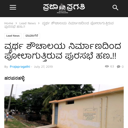
Home
Lead News
ವ್ಯರ್ಥ ಶೌಚಾಲಯ ನಿರ್ಮಾಣದಿಂದ ಪೋಲಾಗುತ್ತಿರುವ
ಪುರಸಭೆ ಹಣ..!!
Lead News
ದಾವಣಗೆರೆ
ವ್ಯರ್ಥ ಶೌಚಾಲಯ ನಿರ್ಮಾಣದಿಂದ
ಪೋಲಾಗುತ್ತಿರುವ ಪುರಸಭೆ ಹಣ..!!
63
By
Prajapragathi
-
July 27, 2019
0
ಹರಪನಹಳ್ಳಿ: