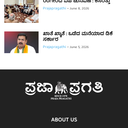
ರಂಗೇರಿದ ವಿಪ ಚುನವಣೆ : ಕಸರತ್ತು
Prajapragathi
-
June 8, 2026
ಖಾತೆ ಖ್ಯಾತೆ : ಒಡೆದ ಮನೆಯಾದ ಡಿಕೆ
ಸರ್ಕಾರ
Prajapragathi
-
June 5, 2026
ABOUT US