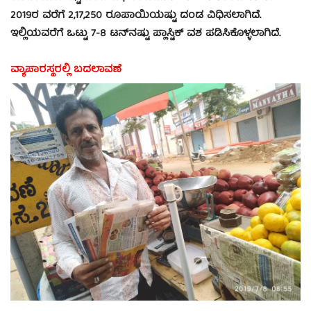
2019ರ ವರೆಗೆ 2,17,250 ರೂಪಾಯಿಯಷ್ಟು ದಂಡ ವಿಧಿಸಲಾಗಿದೆ.
ಇಲ್ಲಿಯವರೆಗೆ ಒಟ್ಟು 7-8 ಟನ್‍ನಷ್ಟು ಪ್ಲಾಸ್ಟಿಕ್ ವಶ ಪಡಿಸಿಕೊಳ್ಳಲಾಗಿದೆ.
ವ್ಯಾಪಾರಸ್ಥರಲ್ಲಿ ಬದಲಾವಣೆ