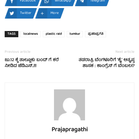
Facebook
WhatsApp
Telegram
Twitter
More
TAGS
localnews
plastic raid
tumkur
ಪ್ರಜಾಪ್ರಗತಿ
Previous article
Next article
ಜು.12 ಕ್ಕೆ ತಾಲ್ಲೂಕು ಬಂದ್ ಗೆ ಕರೆ
ತಡರಾತ್ರಿ ಬೆಂಗಳೂರಿಗೆ ‘ಕೈ’ ಅತೃಪ್ತ
ನೀಡಿದ ಜೆಡಿಎಸ್..!!!
ಶಾಸಕ : ಕಾಂಗ್ರೆಸ್ ಗೆ ಬೆಂಬಲ!?
Prajapragathi