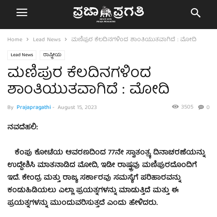
Home
Lead News
ಮಣಿಪುರ ಕೆಲದಿನಗಳಿಂದ ಶಾಂತಿಯುತವಾಗಿದೆ : ಮೋದಿ
Lead News
ರಾಷ್ಟ್ರೀಯ
ಮಣಿಪುರ ಕೆಲದಿನಗಳಿಂದ
ಶಾಂತಿಯುತವಾಗಿದೆ : ಮೋದಿ
3505
By
Prajapragathi
-
August 15, 2023
0
ನವದೆಹಲಿ:
ಕೆಂಪು ಕೋಟೆಯ ಆವರಣದಿಂದ 77ನೇ ಸ್ವಾತಂತ್ರ್ಯ ದಿನಾಚರಣೆಯನ್ನು
ಉದ್ದೇಶಿಸಿ ಮಾತನಾಡಿದ ಮೋದಿ, ಇಡೀ ರಾಷ್ಟ್ರವು ಮಣಿಪುರದೊಂದಿಗೆ
ಇದೆ. ಕೇಂದ್ರ ಮತ್ತು ರಾಜ್ಯ ಸರ್ಕಾರವು ಸಮಸ್ಯೆಗೆ ಪರಿಹಾರವನ್ನು
ಕಂಡುಹಿಡಿಯಲು ಎಲ್ಲಾ ಪ್ರಯತ್ನಗಳನ್ನು ಮಾಡುತ್ತಿದೆ ಮತ್ತು ಈ
ಪ್ರಯತ್ನಗಳನ್ನು ಮುಂದುವರಿಸುತ್ತದೆ ಎಂದು ಹೇಳಿದರು.