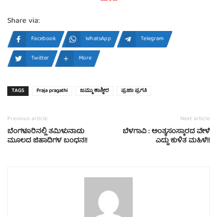
Share via:
Facebook
WhatsApp
Telegram
Twitter
More
TAGS
Praja pragathi
ಜಮ್ಮು ಕಾಶ್ಮೀರ
ಪ್ರಜಾ ಪ್ರಗತಿ
Previous article
Next article
ಬೆಂಗಳೂರಿನಲ್ಲಿ ತಮಿಳುನಾಡು
ಬೆಳಗಾವಿ : ಅಂತ್ಯಸಂಸ್ಕಾರದ ವೇಳೆ
ಮೂಲದ ಜಿಹಾದಿಗಳ ಬಂಧನ!!
ಎದ್ದು ಕುಳಿತ ಮಹಿಳೆ!!