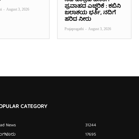
ಿ
ನದಿ ಪಾತ್ರದ ಜನರಿಗೆ
ಪ್ರವಾಹದ ಎಚ್ಚರಿಕೆ : ಕಬಿನಿ
hi
-
August 3, 2026
ಜಲಾಶಯ ಭರ್ತಿ, ನದಿಗೆ
ಹರಿದ ನೀರು
Prajapragathi
-
August 3, 2026
OPULAR CATEGORY
ead News
31244
ೆಂಗಳೂರು
17695