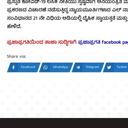
ಪ್ರಸ್ತುತ ಕೋವಿಡ್-19 ಲಸಿಕೆ ನೀತಿಯು ಸ್ಪಷ್ಟವಾಗಿ ಅನಿಯಂತ್
ಪ್ರಕರಣದ ವಿಚಾರಣೆ ನಡೆಸುತ್ತಿದ್ದ ನ್ಯಾಯಮೂರ್ತಿಗಳಾದ ಎಲ್ ನ
ಸಂವಿಧಾನದ 21 ನೇ ವಿಧಿಯ ಅಡಿಯಲ್ಲಿ ದೈಹಿಕ ಸ್ವಾಯತ್ತತೆ ಮತ್ತು
ಹೇಳಿದೆ.
ಪ್ರಜಾಪ್ರಗತಿಯಿಂದ ತಾಜಾ ಸುದ್ದಿಗಾಗಿ
ಪ್ರಜಾಪ್ರಗತಿ facebook pa
Share via:
Facebook
WhatsApp
Telegram
Twitter