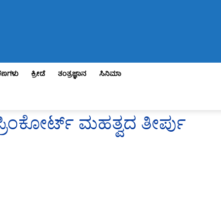
ಣಗಳು
ಕ್ರೀಡೆ
ತಂತ್ರಜ್ಞಾನ
ಸಿನಿಮಾ
ರಿಂಕೋರ್ಟ್‌ ಮಹತ್ವದ ತೀರ್ಪು