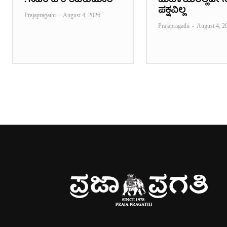
: ಸಿಎಂ ಡಿ ಕೆ ಶಿವಕುಮಾರ್
ಮಹಿಳೆಯರಿಲ್ಲದೇ ನ
ಪಕ್ಷವಿಲ್ಲ
Prajapragathi
-
August 4, 2026
Prajapragathi
-
August 4, 2