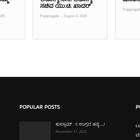
ಮ್ಮ
ಆರೋಗ್ಯ ನೀತಿ: ಆರೋಗ್ಯ
ಮಾಡಲ
ಸಚಿವ ಯು.ಟಿ. ಖಾದರ್
Prajapragat
026
Prajapragathi
-
August 4, 2026
POPULAR POSTS
P
ಕುಲ್ಗಾಮ್‌ : 5 ಉಗ್ರರ ಹತ್ಯೆ …..!
L
November 17, 2023
ಬ