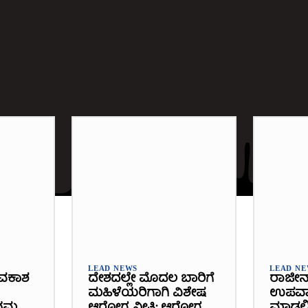
LEAD NEWS
LEAD N
ವಕಾಶ
ದೇಶದಲ್ಲೇ ಮೊದಲ ಬಾರಿಗೆ
ರಾಜೀನ
ಮಹಿಳೆಯರಿಗಾಗಿ ವಿಶೇಷ
ಉಪವಾಸ