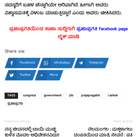
ಸದಸ್ಯರಿಗೆ ಬಹಳ ಚೆನ್ನಾಗಿಯೇ ಅರಿವಾಗಿದೆ. ಹೀಗಾಗಿ ಅವರು
ವಿಶ್ವಾಸಮತಕ್ಕೆ ವಿಳಂಬ ಮಾಡುತ್ತಿದ್ದಾರೆ ಎಂದು ಅವರು ಟೀಕಿಸಿದರು.
ಪ್ರಜಾಪ್ರಗತಿಯಿಂದ ತಾಜಾ ಸುದ್ದಿಗಾಗಿ
ಪ್ರಜಾಪ್ರಗತಿ facebook
page
ಲೈಕ್ ಮಾಡಿ
Share via:
Facebook
WhatsApp
Telegram
Twitter
More
TAGS
congress
government
jds
prajapragathi
r.ashok
ಪ್ರಜಾಪ್ರಗತಿ
Previous article
Next article
ನನ್ನ ಜೀವನದಲ್ಲಿ ಬಾಯಿ ಮುಚ್ಚಿ
ನೆಲಮಂಗಲ : ಮಕ್ಕಳಾಗಲು
ಕುಳಿತ ಮೊದಲ ಅಧಿವೇಶನವಿದು!!
ದಂಪತಿಯಿಂದ ಮಾತ್ರೆ ಸೇವನೆ : ಪತಿ