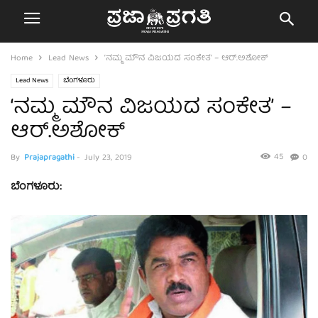
Home
Lead News
‘ನಮ್ಮ ಮೌನ ವಿಜಯದ ಸಂಕೇತ’ – ಆರ್.ಅಶೋಕ್
Lead News
ಬೆಂಗಳೂರು
‘ನಮ್ಮ ಮೌನ ವಿಜಯದ ಸಂಕೇತ’ –
ಆರ್.ಅಶೋಕ್
45
By
Prajapragathi
-
July 23, 2019
0
ಬೆಂಗಳೂರು: