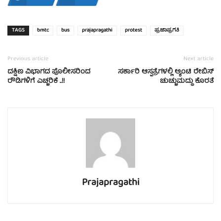
TAGS
bmtc
bus
prajapragathi
protest
ಪ್ರಜಾಪ್ರಗತಿ
Previous article
Next article
ದಕ್ಷಿಣ ವಿಭಾಗದ ಪೊಲೀಸರಿಂದ
ಸರ್ಕಾರಿ ಆಸ್ಪತ್ರೆಗಳಲ್ಲಿ ಅ್ಯಂಟಿ ರೇಬಿಸ್
ರೌಡಿಗಳಿಗೆ ಎಚ್ಚರಿಕೆ ..!!
ಚುಚ್ಚುಮದ್ದು ಕೊರತೆ
Prajapragathi