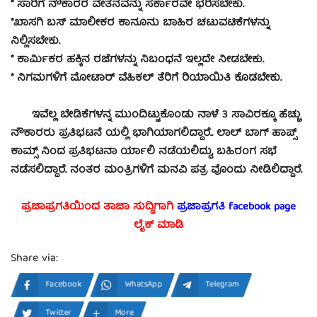
* ಸಾರಿಗೆ ನೌಕಾರರ ವೇತನವನ್ನು ಸರ್ಕಾರವೇ ಭರಿಸಬೇಕು.
*ಖಾಸಗಿ ಬಸ್ ಮಾಲೀಕರ ಕಾನೂನು ಬಾಹಿರ ಚಟುವಟಿಕೆಗಳನ್ನು
ನಿಲ್ಲಿಸಬೇಕು.
* ಕಾರ್ಮಿಕರ ಹಕ್ಕಿನ ರಜೆಗಳನ್ನು ನಿಬಂಧನೆ ಇಲ್ಲದೇ ನೀಡಬೇಕು.
* ನಿಗಮಗಳಿಗೆ ಮೋಟಾರ್ ವೆಹಿಕಲ್ ತೆರಿಗೆ‌ ರಿಯಾಯಿತಿ ಕೊಡಬೇಕು.
ಇವೆಲ್ಲ ಬೇಡಿಕೆಗಳನ್ನ ಮುಂದಿಟ್ಟುಕೊಂಡು ನಾಳೆ 3 ಸಾವಿರಕ್ಕೂ ಹೆಚ್ಚು
ನೌಕಾರರು ಪ್ರತಿಭಟನೆ ಯಲ್ಲಿ ಭಾಗಿಯಾಗಲಿದ್ದಾರೆ.. ಲಾಲ್ ಬಾಗ್ ಹಾಪ್ಸ್
ಕಾಮ್ಸ್ ನಿಂದ ಪ್ರತಿಭಟನಾ ರ್ಯಾಲಿ ನಡೆಯಲಿದ್ದು, ಬಹಿರಂಗ ಸಭೆ
ನಡೆಸಲಿದ್ದಾರೆ.‌ ನಂತರ ಮಂತ್ರಿಗಳಿಗೆ ಮನವಿ ಪತ್ರ ವೊಂದು ನೀಡಿಲಿದ್ದಾರೆ.
ಪ್ರಜಾಪ್ರಗತಿಯಿಂದ ತಾಜಾ ಸುದ್ದಿಗಾಗಿ
ಪ್ರಜಾಪ್ರಗತಿ facebook
page
ಲೈಕ್ ಮಾಡಿ
Share via:
Facebook
WhatsApp
Telegram
Twitter
More