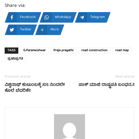
Share via:
Facebook
WhatsApp
Telegram
Twitter
More
TAGS
G.Parameshwar
Praja pragathi
road construction
road map
ಪ್ರಜಾಪ್ರಗತಿ
Previous article
Next article
ವಿಶ್ವನಾಥ್‌ ಕುಟುಂಬಕ್ಕೆ JDS ನಿಂದಲೇ
ಪಾಕ್‌ ಮಾಜಿ ರಾಷ್ಟ್ರಪತಿ ಬಂಧನ..!!
ಕೊಲೆ ಬೆದರಿಕೆ!!