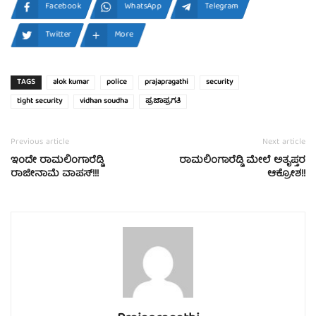
Facebook
WhatsApp
Telegram
Twitter
More
TAGS
alok kumar
police
prajapragathi
security
tight security
vidhan soudha
ಪ್ರಜಾಪ್ರಗತಿ
Previous article
Next article
ಇಂದೇ ರಾಮಲಿಂಗಾರೆಡ್ಡಿ
ರಾಮಲಿಂಗಾರೆಡ್ಡಿ ಮೇಲೆ ಅತೃಪ್ತರ
ರಾಜೀನಾಮೆ ವಾಪಸ್!!!
ಆಕ್ರೋಶ!!