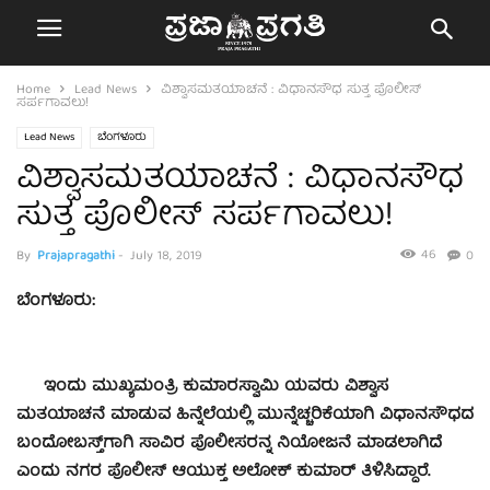
Home
Lead News
ವಿಶ್ವಾಸಮತಯಾಚನೆ : ವಿಧಾನಸೌಧ ಸುತ್ತ ಪೊಲೀಸ್
ಸರ್ಪಗಾವಲು!
Lead News
ಬೆಂಗಳೂರು
ವಿಶ್ವಾಸಮತಯಾಚನೆ : ವಿಧಾನಸೌಧ
ಸುತ್ತ ಪೊಲೀಸ್ ಸರ್ಪಗಾವಲು!
46
By
Prajapragathi
-
July 18, 2019
0
ಬೆಂಗಳೂರು:
ಇಂದು ಮುಖ್ಯಮಂತ್ರಿ ಕುಮಾರಸ್ವಾಮಿ ಯವರು ವಿಶ್ವಾಸ
ಮತಯಾಚನೆ ಮಾಡುವ ಹಿನ್ನೆಲೆಯಲ್ಲಿ ಮುನ್ನೆಚ್ಚರಿಕೆಯಾಗಿ ವಿಧಾನಸೌಧದ
ಬಂದೋಬಸ್ತ್​ಗಾಗಿ ಸಾವಿರ ಪೊಲೀಸರನ್ನ ನಿಯೋಜನೆ ಮಾಡಲಾಗಿದೆ
ಎಂದು ನಗರ ಪೊಲೀಸ್​ ಆಯುಕ್ತ ಅಲೋಕ್ ಕುಮಾರ್ ತಿಳಿಸಿದ್ದಾರೆ.