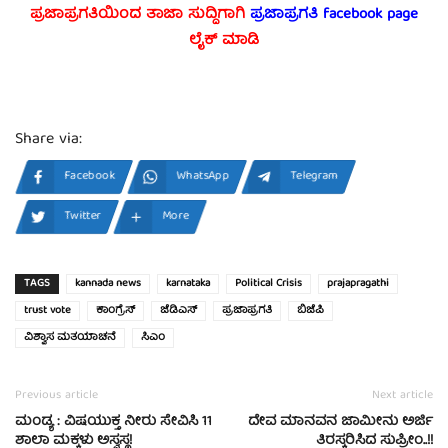
ಪ್ರಜಾಪ್ರಗತಿಯಿಂದ ತಾಜಾ ಸುದ್ದಿಗಾಗಿ
ಪ್ರಜಾಪ್ರಗತಿ facebook
page
ಲೈಕ್ ಮಾಡಿ
Share via:
Facebook
WhatsApp
Telegram
Twitter
More
TAGS
kannada news
karnataka
Political Crisis
prajapragathi
trust vote
ಕಾಂಗ್ರೆಸ್
ಜೆಡಿಎಸ್
ಪ್ರಜಾಪ್ರಗತಿ
ಬಿಜೆಪಿ
ವಿಶ್ವಾಸ ಮತಯಾಚನೆ
ಸಿಎಂ
Previous article
Next article
ಮಂಡ್ಯ : ವಿಷಯುಕ್ತ ನೀರು ಸೇವಿಸಿ 11
ದೇವ ಮಾನವನ ಜಾಮೀನು ಅರ್ಜಿ
ಶಾಲಾ ಮಕ್ಕಳು ಅಸ್ವಸ್ಥ!
ತಿರಸ್ಕರಿಸಿದ ಸುಪ್ರೀಂ..!!