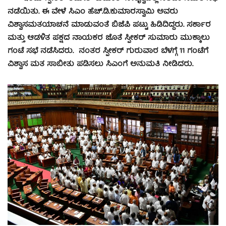
ನಡೆಯಿತು. ಈ ವೇಳೆ ಸಿಎಂ ಹೆಚ್.ಡಿ.ಕುಮಾರಸ್ವಾಮಿ ಅವರು
ವಿಶ್ವಾಸಮತಯಾಚನೆ ಮಾಡುವಂತೆ ಬಿಜೆಪಿ ಪಟ್ಟು ಹಿಡಿದಿದ್ದರು. ಸರ್ಕಾರ
ಮತ್ತು ಆಡಳಿತ ಪಕ್ಷದ ನಾಯಕರ ಜೊತೆ ಸ್ಪೀಕರ್ ಸುಮಾರು ಮುಕ್ಕಾಲು
ಗಂಟೆ ಸಭೆ ನಡೆಸಿದರು. ನಂತರ ಸ್ಪೀಕರ್ ಗುರುವಾರ ಬೆಳಗ್ಗೆ 11 ಗಂಟೆಗೆ
ವಿಶ್ವಾಸ ಮತ ಸಾಬೀತು ಪಡಿಸಲು ಸಿಎಂಗೆ ಅನುಮತಿ ನೀಡಿದರು.