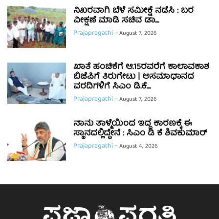
ನಿಖರವಾಗಿ ಬೆಳೆ ಸಮೀಕ್ಷೆ ನಡೆಸಿ : ಬರ
ವೀಕ್ಷಣೆ ಮಾಡಿ ಸಚಿವ ಡಾ....
Prajapragathi
-
August 7, 2026
ಖಾತೆ ಹಂಚಿಕೆಗೆ ಆ.15ರವರೆಗೆ ಕಾಲಾವಕಾಶ
ಬಿಜೆಪಿಗೆ ತಿರುಗೇಟು | ಅಸಮಾಧಾನದ
ವರದಿಗಳಿಗೆ ಸಿಎಂ ಡಿ.ಕೆ....
Prajapragathi
-
August 7, 2026
ನಾನು ತಾಳ್ಮೆಯಿಂದ ಇದ್ದ ಕಾರಣಕ್ಕೆ ಈ
ಸ್ಥಾನದಲ್ಲಿದ್ದೇನೆ : ಸಿಎಂ ಡಿ ಕೆ ಶಿವಕುಮಾರ್
Prajapragathi
-
August 4, 2026