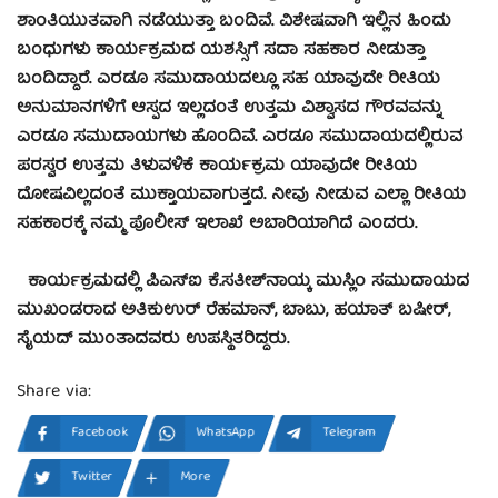
ಶಾಂತಿಯುತವಾಗಿ ನಡೆಯುತ್ತಾ ಬಂದಿವೆ. ವಿಶೇಷವಾಗಿ ಇಲ್ಲಿನ ಹಿಂದು
ಬಂಧುಗಳು ಕಾರ್ಯಕ್ರಮದ ಯಶಸ್ಸಿಗೆ ಸದಾ ಸಹಕಾರ ನೀಡುತ್ತಾ
ಬಂದಿದ್ಧಾರೆ. ಎರಡೂ ಸಮುದಾಯದಲ್ಲೂ ಸಹ ಯಾವುದೇ ರೀತಿಯ
ಅನುಮಾನಗಳಿಗೆ ಆಸ್ಪದ ಇಲ್ಲದಂತೆ ಉತ್ತಮ ವಿಶ್ವಾಸದ ಗೌರವವನ್ನು
ಎರಡೂ ಸಮುದಾಯಗಳು ಹೊಂದಿವೆ. ಎರಡೂ ಸಮುದಾಯದಲ್ಲಿರುವ
ಪರಸ್ವರ ಉತ್ತಮ ತಿಳುವಳಿಕೆ ಕಾರ್ಯಕ್ರಮ ಯಾವುದೇ ರೀತಿಯ
ದೋಷವಿಲ್ಲದಂತೆ ಮುಕ್ತಾಯವಾಗುತ್ತದೆ. ನೀವು ನೀಡುವ ಎಲ್ಲಾ ರೀತಿಯ
ಸಹಕಾರಕ್ಕೆ ನಮ್ಮ ಪೊಲೀಸ್ ಇಲಾಖೆ ಅಬಾರಿಯಾಗಿದೆ ಎಂದರು.
ಕಾರ್ಯಕ್ರಮದಲ್ಲಿ ಪಿಎಸ್‍ಐ ಕೆ.ಸತೀಶ್‍ನಾಯ್ಕ ಮುಸ್ಲಿಂ ಸಮುದಾಯದ
ಮುಖಂಡರಾದ ಅತಿಕುಉರ್ ರೆಹಮಾನ್, ಬಾಬು, ಹಯಾತ್ ಬಷೀರ್,
ಸೈಯದ್ ಮುಂತಾದವರು ಉಪಸ್ಥಿತರಿದ್ದರು.
Share via:
Facebook
WhatsApp
Telegram
Twitter
More