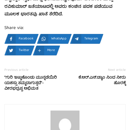
ರವಿಕುಮಾರ್ ಜತೆಯಾಟದಲ್ಲಿ ಅವರು ಕಂಚಿನ ಪದಕ ಪಡೆಯುವ
ಮೂಲಕ ಭಾರತವು ಖಾತೆ ತೆರೆದಿದೆ.
Share via:
Facebook
WhatsApp
Telegram
Twitter
More
Previous article
Next article
“ಗುರಿ ಇಟ್ಟುಕೊಂಡು ಮುನ್ನಡೆಯಿರಿ
ಕೆ.ಆರ್.ಎಸ್.ಡ್ಯಾಂ ನಿಂದ ನೀರು
ಯಶಸ್ಸು ತಮ್ಮದಾಗುತ್ತದೆ”-
ಹೊರಕ್ಕೆ
ವೀರಭದ್ರಪ್ಪ ಅಭಿಮತ