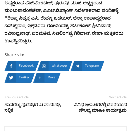
ಅಧ್ಯಕ್ಷರಾದ ಹೆಚ್.ವೆಂಕಟೇಶ್, ಪುರಸಭೆ ಮಾಜಿ ಅಧ್ಯಕ್ಷರಾದ
ಮಂಜುಳಾವೆಂಕಟೇಶ್, ಪಿ.ಎಲ್.ಡಿ.ಬ್ಯಾಂಕ್ ನಿರ್ದೇಶಕರಾದ ನಂದಿಹಳ್ಳಿ
ಗಿರಿಜಪ್ಪ ನಿವೃತ್ತ ಎ.ಸಿ. ರೇವಣ್ಣ ಒಡೆಯರ್, ಜಿಲ್ಲಾ ಉಪಾಧ್ಯಕ್ಷರಾದ
ಎನ್.ಜೈರಾಂ, ಇಕ್ಕನೂರು ಗೋವಿಂದಪ್ಪ, ಹರ್ತಿಕೋಟೆ ಶ್ರೀನಿವಾಸ್,
ರವೀಂದ್ರನಾಥ್, ಪರಮಶಿವ, ನಿಜಲಿಂಗಪ್ಪ, ಗಿರಿದಾಸ್, ರೇಖಾ ಮತ್ತಿತರರು
ಉಪಸ್ಥಿತರಿದ್ದರು.
Share via:
Facebook
WhatsApp
Telegram
Twitter
More
Previous article
Next article
ಹಾನಗಲ್ಲು ಪುರಸಭೆಗೆ 41 ನಾಮಪತ್ರ
ವಿವಿಧ ಇಲಾಖೆಗಳಲ್ಲಿ ದೊರೆಯುವ
ಸಲ್ಲಿಕೆ
ಸೌಲಭ್ಯ ಮಾಹಿತಿ ಕಾರ್ಯಕ್ರಮ