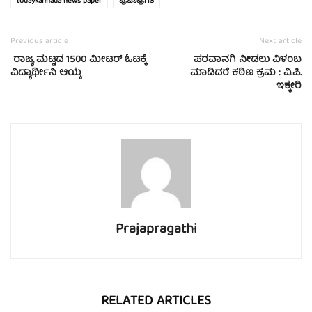
todaykannada news paper
ಪ್ರಜಾಪ್ರಗತಿ
Previous article
Next article
ರಾಜ್ಯ ಮಟ್ಟದ 1500 ಮೀಟರ್ ಓಟಕ್ಕೆ
ಪರವಾನಗಿ ನೀಡಲು ವಿಳಂಬ
ವಿದ್ಯಾರ್ಥೀನಿ ಆಯ್ಕೆ
ಮಾಡಿದರೆ ಕಠಿಣ ಕ್ರಮ : ವಿ.ಪಿ.
ಇಕ್ಕೇರಿ
Prajapragathi
RELATED ARTICLES