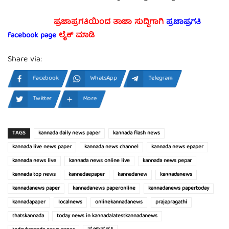
ಪ್ರಜಾಪ್ರಗತಿಯಿಂದ ತಾಜಾ ಸುದ್ದಿಗಾಗಿ
ಪ್ರಜಾಪ್ರಗತಿ
facebook page
ಲೈಕ್ ಮಾಡಿ
Share via:
Facebook
WhatsApp
Telegram
Twitter
More
TAGS
kannada daily news paper
kannada flash news
kannada live news paper
kannada news channel
kannada news epaper
kannada news live
kannada news online live
kannada news pepar
kannada top news
kannadaepaper
kannadanew
kannadanews
kannadanews paper
kannadanews paperonline
kannadanews papertoday
kannadapaper
localnews
onlinekannadanews
prajapragathi
thatskannada
today news in kannadalatestkannadanews