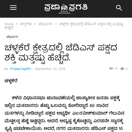
Home
ಜಿಲ್ಲೆಗಳು
ಚಿತ್ರದುರ್ಗ
ಚಳ್ಳಕೆರೆ ಕ್ಷೇತ್ರದಲ್ಲಿ ಜೆಡಿಎಸ್ ಪಕ್ಷದ ಶಕ್ತಿ ಮತ್ತಷ್ಟು
ಹೆಚ್ಚಿದೆ.
ಚಿತ್ರದುರ್ಗ
ಚಳ್ಳಕೆರೆ ಕ್ಷೇತ್ರದಲ್ಲಿ ಜೆಡಿಎಸ್ ಪಕ್ಷದ
ಶಕ್ತಿ ಮತ್ತಷ್ಟು ಹೆಚ್ಚಿದೆ.
51
By
Prajapragathi
-
September 22, 2018
0
ಚಳ್ಳಕೆರೆ
ಕಳೆದ ವಿಧಾನಸಭಾ ಚುನಾವಣೆಯಲ್ಲಿ ಜಾತ್ಯಾತೀತ ಜನತಾ ಪಕ್ಷಕ್ಕೆ
ಇಲ್ಲಿನ ಮತದಾರರು ಹೆಚ್ಚು ಒಲವನ್ನು ತೋರಿದ್ದಾರೆ. 60 ಸಾವಿರ
ಮತಗಳನ್ನು ನೀಡಿದ್ಧಾರೆ. ಪಕ್ಷದ ಅಭ್ಯರ್ಥಿ ಎಂ.ರವೀಶ್‍ಕುಮಾರ್ ಗೆಲುವಿನ
ಮೆಟ್ಟಿಲತ್ತ ಹೆಜ್ಜೆ ಇಟ್ಟಿದ್ದರು. ಆದರೆ, ಅದೃಷ್ಟ ಕೈಕೊಟ್ಟಿದ್ದು, ಎರಡನೇ ಸ್ಥಾನಕ್ಕೆ
ತೃಪ್ತಿ ಪಡಬೇಕಾಯಿತು. ಆದರೆ, ನಗರ ಮತದಾರರು ಜೆಡಿಎಸ್ ಪಕ್ಷದ 10