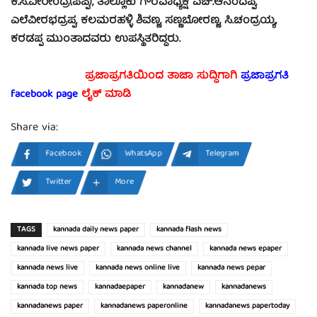
ಕೆ.ಸಿ.ವೀರೇಂದ್ರ(ಪಪ್ಪಿ), ತಾಲ್ಲೂಕು ಗೌರವಾಧ್ಯಕ್ಷ ಎಚ್.ಆನಂದಪ್ಪ,
ಎಲೆವೀರಭದ್ರಪ್ಪ, ಕಲಮರಹಳ್ಳಿ ಶಿವಣ್ಣ, ಸಣ್ಣಬೋರಣ್ಣ, ಸಿ.ಚಂದ್ರಯ್ಯ,
ಕರಡಪ್ಪ ಮುಂತಾದವರು ಉಪಸ್ಥಿತರಿದ್ದರು.
ಪ್ರಜಾಪ್ರಗತಿಯಿಂದ ತಾಜಾ ಸುದ್ದಿಗಾಗಿ
ಪ್ರಜಾಪ್ರಗತಿ
facebook page
ಲೈಕ್ ಮಾಡಿ
Share via:
Facebook
WhatsApp
Telegram
Twitter
More
TAGS
kannada daily news paper
kannada flash news
kannada live news paper
kannada news channel
kannada news epaper
kannada news live
kannada news online live
kannada news pepar
kannada top news
kannadaepaper
kannadanew
kannadanews
kannadanews paper
kannadanews paperonline
kannadanews papertoday