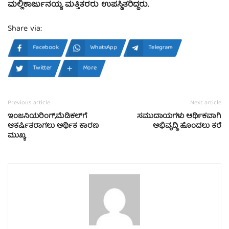
ಮಲ್ಲಿಕಾರ್ಜುನಯ್ಯ ಮತ್ತಿತರರು ಉಪಸ್ಥಿತರಿದ್ದರು.
Share via:
Facebook
WhatsApp
Telegram
Twitter
More
Previous article
Next article
ಇಂಜನಿಯರಿಂಗ್,ಮೆಡಿಕಲ್‍ಗೆ
ಸಮುದಾಯಗಳು ಆರ್ಥಿಕವಾಗಿ
ಆಕರ್ಷಿತರಾಗಲು ಅರ್ಥಿಕ ಕಾರಣ
ಅಭಿವೃದ್ಧಿ ಹೊಂದಲು ಕರೆ
ಮುಖ್ಯ