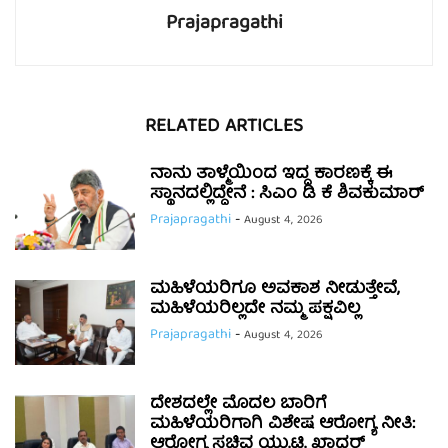
Prajapragathi
RELATED ARTICLES
ನಾನು ತಾಳ್ಮೆಯಿಂದ ಇದ್ದ ಕಾರಣಕ್ಕೆ ಈ
ಸ್ಥಾನದಲ್ಲಿದ್ದೇನೆ : ಸಿಎಂ ಡಿ ಕೆ ಶಿವಕುಮಾರ್
Prajapragathi
-
August 4, 2026
ಮಹಿಳೆಯರಿಗೂ ಅವಕಾಶ ನೀಡುತ್ತೇವೆ,
ಮಹಿಳೆಯರಿಲ್ಲದೇ ನಮ್ಮ ಪಕ್ಷವಿಲ್ಲ
Prajapragathi
-
August 4, 2026
ದೇಶದಲ್ಲೇ ಮೊದಲ ಬಾರಿಗೆ
ಮಹಿಳೆಯರಿಗಾಗಿ ವಿಶೇಷ ಆರೋಗ್ಯ ನೀತಿ:
ಆರೋಗ್ಯ ಸಚಿವ ಯು.ಟಿ. ಖಾದರ್