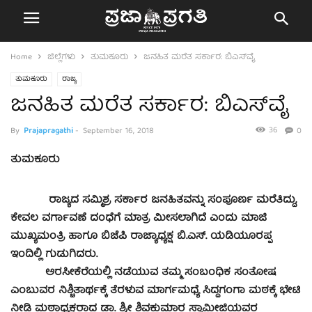
Home
ಜಿಲ್ಲೆಗಳು
ತುಮಕೂರು
ಜನಹಿತ ಮರೆತ ಸರ್ಕಾರ: ಬಿಎಸ್‌ವೈ
ತುಮಕೂರು
ರಾಜ್ಯ
ಜನಹಿತ ಮರೆತ ಸರ್ಕಾರ: ಬಿಎಸ್‌ವೈ
36
By
Prajapragathi
-
September 16, 2018
0
ತುಮಕೂರು
ರಾಜ್ಯದ ಸಮ್ಮಿಶ್ರ ಸರ್ಕಾರ ಜನಹಿತವನ್ನು ಸಂಪೂರ್ಣ ಮರೆತಿದ್ದು,
ಕೇವಲ ವರ್ಗಾವಣೆ ದಂಧೆಗೆ ಮಾತ್ರ ಮೀಸಲಾಗಿದೆ ಎಂದು ಮಾಜಿ
ಮುಖ್ಯಮಂತ್ರಿ ಹಾಗೂ ಬಿಜೆಪಿ ರಾಜ್ಯಾಧ್ಯಕ್ಷ ಬಿ.ಎಸ್. ಯಡಿಯೂರಪ್ಪ
ಇಂದಿಲ್ಲಿ ಗುಡುಗಿದರು.
ಅರಸೀಕೆರೆಯಲ್ಲಿ ನಡೆಯುವ ತಮ್ಮ ಸಂಬಂಧಿಕ ಸಂತೋಷ
ಎಂಬುವರ ನಿಶ್ಚಿತಾರ್ಥಕ್ಕೆ ತೆರಳುವ ಮಾರ್ಗಮಧ್ಯೆ ಸಿದ್ದಗಂಗಾ ಮಠಕ್ಕೆ ಭೇಟಿ
ನೀ‌ಡಿ ಮಠಾಧ್ಯಕ್ಷರಾದ ಡಾ. ಶ್ರೀ ಶಿವಕುಮಾರ ಸ್ವಾಮೀಜಿಯವರ