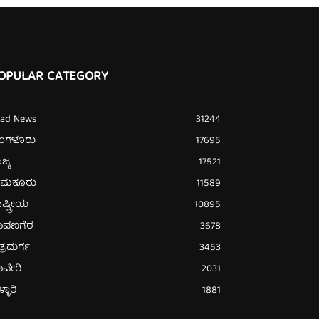
OPULAR CATEGORY
ead News
31244
ೆಂಗಳೂರು
17695
ಜ್ಯ
17521
ುಮಕೂರು
11589
ಷ್ಟ್ರೀಯ
10895
ಾವಣಗೆರೆ
3678
ತ್ರದುರ್ಗ
3453
ಾವೇರಿ
2031
್ಳಾರಿ
1881