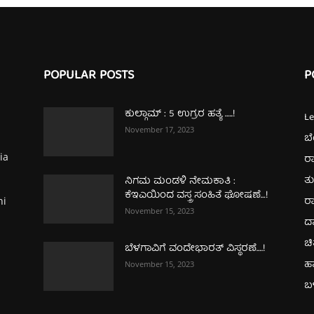
POPULAR POSTS
P
ಕುಲ್ಗಾಮ್‌ : 5 ಉಗ್ರರ ಹತ್ಯೆ …..!
L
November 17, 2023
ಬ
ia
ರಾ
ತ
ನಿಗಮ ಮಂಡಳಿ ನೇಮಕಾತಿ :
ಕೆಇಎಯಿಂದ ವಸ್ತ್ರ ಸಂಹಿತೆ ಘೋಷಣೆ…!
ರಾ
hi
November 15, 2023
ದ
ಚಿ
ಬೆಳಗಾವಿಗೆ ವಂದೇಭಾರತ್‌ ವಿಸ್ಥರಣೆ….!
ಹ
November 15, 2023
ಬಳ