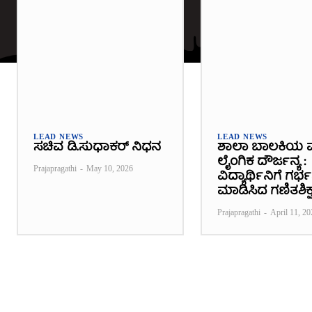
LEAD NEWS
LEAD NEWS
ಸಚಿವ ಡಿ.ಸುಧಾಕರ್ ನಿಧನ
ಶಾಲಾ ಬಾಲಕಿಯ 
ಲೈಂಗಿಕ ದೌರ್ಜನ್ಯ :
Prajapragathi
-
May 10, 2026
ವಿದ್ಯಾರ್ಥಿನಿಗೆ ಗರ
ಮಾಡಿಸಿದ ಗಣಿತಶಿಕ್ಷ
Prajapragathi
-
April 11, 20