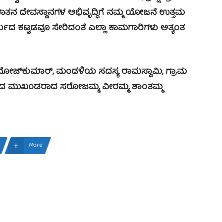
ಾತನ ದೇವಸ್ಥಾನಗಳ ಅಭಿವೃದ್ಧಿಗೆ ನಮ್ಮ ಯೋಜನೆ ಉತ್ತಮ
ರ್ಯದ ಕಟ್ಟಡವೂ ಸೇರಿದಂತೆ ಎಲ್ಲಾ ಕಾಮಗಾರಿಗಳು ಅತ್ಯಂತ
ಜ್‍ಕುಮಾರ್, ಮಂಡಳಿಯ ಸದಸ್ಯ ರಾಮಸ್ವಾಮಿ, ಗ್ರಾಮ
ಾಮದ ಮುಖಂಡರಾದ ಸರೋಜಮ್ಮ, ವೀರಮ್ಮ, ಶಾಂತಮ್ಮ
More