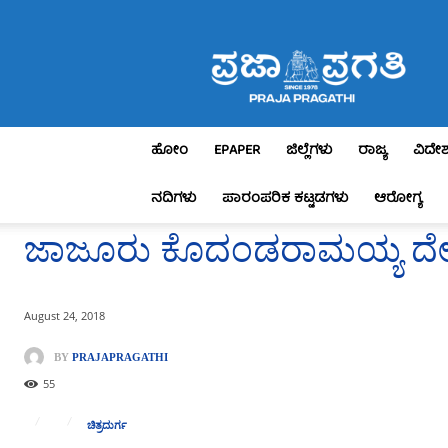
Praja
Pragathi
ಹೋಂ
EPAPER
ಜಿಲ್ಲೆಗಳು
ರಾಜ್ಯ
ವಿದೇ
ನದಿಗಳು
ಪಾರಂಪರಿಕ ಕಟ್ಟಡಗಳು
ಆರೋಗ್ಯ
ಜಾಜೂರು ಕೊದಂಡರಾಮಯ್ಯ ದೇವಸ್ಥಾ
August 24, 2018
BY
PRAJAPRAGATHI
55
ಚಿತ್ರದುರ್ಗ