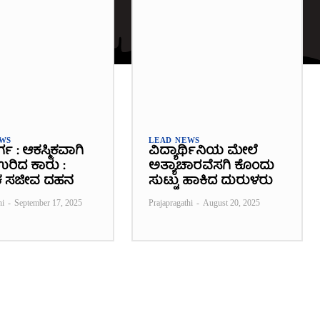
EWS
LEAD NEWS
ರ್ಗ : ಆಕಸ್ಮಿಕವಾಗಿ
ವಿದ್ಯಾರ್ಥಿನಿಯ ಮೇಲೆ
 ಉರಿದ ಕಾರು :
ಅತ್ಯಾಚಾರವೆಸಗಿ ಕೊಂದು
 ಸಜೀವ ದಹನ
ಸುಟ್ಟು ಹಾಕಿದ ದುರುಳರು
hi
-
September 17, 2025
Prajapragathi
-
August 20, 2025