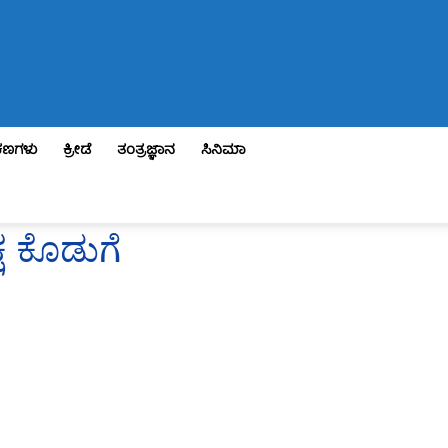
ಣಗಳು
ಕ್ರೀಡೆ
ತಂತ್ರಜ್ಞಾನ
ಸಿನಿಮಾ
ಷ ಕೊಡುಗೆ