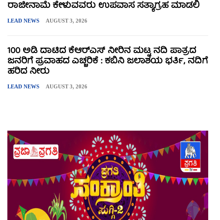
ರಾಜೀನಾಮೆ ಕೇಳುವವರು ಉಪವಾಸ ಸತ್ಯಾಗ್ರಹ ಮಾಡಲಿ
LEAD NEWS
AUGUST 3, 2026
100 ಅಡಿ ದಾಟಿದ ಕೆಆರ್‌ಎಸ್ ನೀರಿನ ಮಟ್ಟ ನದಿ ಪಾತ್ರದ
ಜನರಿಗೆ ಪ್ರವಾಹದ ಎಚ್ಚರಿಕೆ : ಕಬಿನಿ ಜಲಾಶಯ ಭರ್ತಿ, ನದಿಗೆ
ಹರಿದ ನೀರು
LEAD NEWS
AUGUST 3, 2026