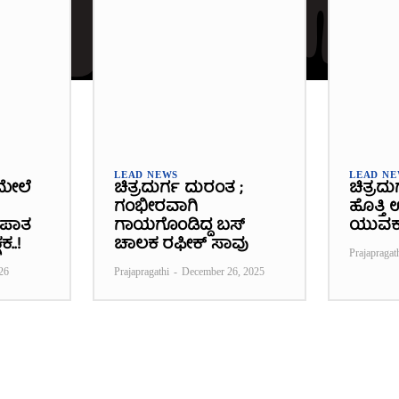
LEAD NEWS
LEAD N
ಮೇಲೆ
ಚಿತ್ರದುರ್ಗ ದುರಂತ ;
ಚಿತ್ರದು
ಗಂಭೀರವಾಗಿ
ಹೊತ್ತಿ
್ಭಪಾತ
ಗಾಯಗೊಂಡಿದ್ದ ಬಸ್‌
ಯುವಕ
ಕ..!
ಚಾಲಕ ರಫೀಕ್‌ ಸಾವು
Prajapragat
26
Prajapragathi
-
December 26, 2025