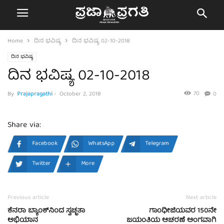
Home
ದಿನ ಭವಿಷ್ಯ
ದಿನ ಭವಿಷ್ಯ 02-10-2018
ದಿನ ಭವಿಷ್ಯ
ದಿನ ಭವಿಷ್ಯ 02-10-2018
70
By
Prajapragathi
-
October 2, 2018
0
Share via:
Facebook
WhatsApp
Telegram
Twitter
More
Previous article
Next article
ಕೆನರಾ ಬ್ಯಾಂಕ್‍ನಿಂದ ಸ್ವಚ್ಛತಾ
ಗಾಂಧೀಜಿಯವರ 150ನೇ
ಅಭಿಯಾನ
ಜಯಂತಿಯ ಆಚರಣೆ ಅಂಗವಾಗಿ