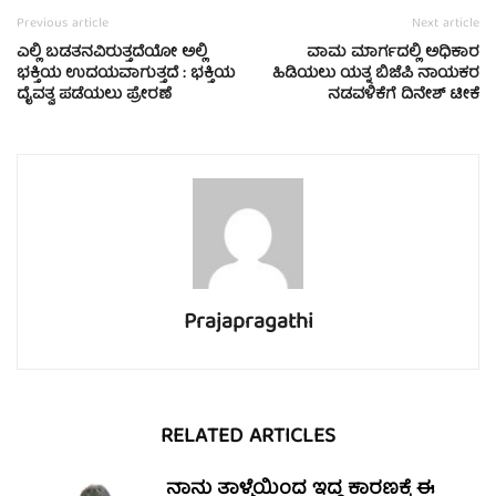
Previous article
Next article
ಎಲ್ಲಿ ಬಡತನವಿರುತ್ತದೆಯೋ ಅಲ್ಲಿ
ವಾಮ ಮಾರ್ಗದಲ್ಲಿ ಅಧಿಕಾರ
ಭಕ್ತಿಯ ಉದಯವಾಗುತ್ತದೆ : ಭಕ್ತಿಯ
ಹಿಡಿಯಲು ಯತ್ನ ಬಿಜೆಪಿ ನಾಯಕರ
ದೈವತ್ವ ಪಡೆಯಲು ಪ್ರೇರಣೆ
ನಡವಳಿಕೆಗೆ ದಿನೇಶ್ ಟೀಕೆ
Prajapragathi
RELATED ARTICLES
ನಾನು ತಾಳ್ಮೆಯಿಂದ ಇದ್ದ ಕಾರಣಕ್ಕೆ ಈ