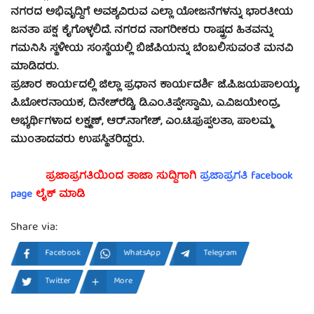
ನಗರದ ಅಭಿವೃದ್ಧಿಗೆ ಅವಶ್ಯವಿರುವ ಎಲ್ಲಾ ಯೋಜನೆಗಳನ್ನು ಭಾರತೀಯ
ಜನತಾ ಪಕ್ಷ ಕೈಗೊಳ್ಳಲಿದೆ. ನಗರದ ನಾಗರೀಕರು ರಾಷ್ಟ್ರದ ಹಿತವನ್ನು
ಗಮನಿಸಿ ಸ್ಥಳೀಯ ಸಂಸ್ಥೆಯಲ್ಲಿ ಬಿಜೆಪಿಯನ್ನು ಬೆಂಬಲಿಸುವಂತೆ ಮನವಿ
ಮಾಡಿದರು.
ಪ್ರಚಾರ ಕಾರ್ಯದಲ್ಲಿ ಜಿಲ್ಲಾ ಪ್ರಧಾನ ಕಾರ್ಯದರ್ಶಿ ಜೆ.ಪಿ.ಜಯಪಾಲಯ್ಯ,
ಪಿ.ಬೋರನಾಯಕ, ದಿನೇಶ್‍ರೆಡ್ಡಿ, ಡಿ.ಎಂ.ತಿಪ್ಪೇಸ್ವಾಮಿ, ಎ.ವಿಜಯೇಂದ್ರ,
ಅಭ್ಯರ್ಥಿಗಳಾದ ಲಕ್ಷ್ಮಣ್, ಆರ್.ನಾಗೇಶ್, ಎಂ.ಟಿ.ಪುಪ್ಪಲತಾ, ಪಾಲಮ್ಮ
ಮುಂತಾದವರು ಉಪಸ್ಥಿತರಿದ್ದರು.
ಪ್ರಜಾಪ್ರಗತಿಯಿಂದ ತಾಜಾ ಸುದ್ದಿಗಾಗಿ
ಪ್ರಜಾಪ್ರಗತಿ facebook
page
ಲೈಕ್ ಮಾಡಿ
Share via:
Facebook
WhatsApp
Telegram
Twitter
More