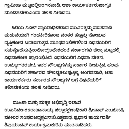
ಗ್ರಾಮೀಣ ಮಟ್ಟದಲ್ಲಿಅಂಗನವಾಡಿ, ಆಶಾ ಕಾರ್ಯಕರ್ತರುಜಾಗೃತಿ
ಮೂಡಿಸಬೇಕುಎಂದು ಸಲಹೆ ನೀಡಿದರು.
ಹಿರಿಯ ಸಿವಿಲ್ ನ್ಯಾಯಾಧೀಶರಾದ ಮುನಿರತ್ನಮ್ಮ ಮಾತನಾಡಿ
ಮದುವೆಯಾಗಿ ಗಂಡತೀರಿಕೊಂಡ ನಂತರ ಹೆಣ್ಣನ್ನು ನೋಡುವ
ದೃಷ್ಟಿಕೋನ ಬದಲಾಗುತ್ತದೆ. ಮೂಢನಂಬಿಕೆಗಳಿಂದ ವಿಧವೆಯರಿಗೆ
ಸಮಸ್ಯೆಇದೆ.ಸುಪ್ರೀಂಕೋರ್ಟ್‍ಆದೇಶದಂತೆ ಸರ್ಕಾರಗಳು ಜಿಲ್ಲಾ ಮಟ್ಟದಲ್ಲಿ
ವಿಧವಾಕೋಶ ಪ್ರಾರಂಭಿಸಿದೆ. ವಿಧವೆಯರಿಗೆ ವಿಧವಾ ವೇತನ,
ಉದ್ಯೋಗತರಬೇತಿ, ಇತರ ಸೌಲಭ್ಯಗಳನ್ನು ಸರ್ಕಾರ ನೀಡುತ್ತಿದೆ. ಹಲವು
ವಿಧವೆಯರಿಗೆ ಸರ್ಕಾರದ ಸೌಲಭ್ಯತಲುಪುತ್ತಿಲ್ಲ, ಅಂಗನವಾಡಿ, ಆಶಾ
ಕಾರ್ಯಕರ್ತರು ಸರ್ಕಾರದ ಸೌಲಭ್ಯಗಳ ಬಗ್ಗೆ ವಿಧವೆಯರಿಗೆ
ತಿಳಿಸಬೇಕೆಂದು ಸಲಹೆ ನೀಡಿದರು.
ಮಹಿಳಾ ಮತ್ತು ಮಕ್ಕಳ ಅಭಿವೃದ್ದಿ ಇಲಾಖೆ
ಉಪನಿರ್ದೇಶಕರಾಜಾನಾಯ್ಕ, ಜಿಲ್ಲಾರಕ್ಷಣಾಧಿಕಾರಿ ಶ್ರೀನಾಥ್ ಎಂ.ಜೋಷಿ,
ವಕೀಲರ ಸಂಘದಅಧ್ಯಕ್ಷಎನ್.ಬಿ.ವಿಶ್ವನಾಥ, ಪ್ರಧಾನ ಕಾರ್ಯದರ್ಶಿ
ಶಿವುಯಾದವ್ ಕಾರ್ಯಕ್ರಮಕುರಿತು ಮಾತನಾಡಿದರು.