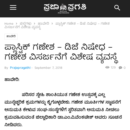
Home
ಜಿಲ್ಲೆಗಳು
ಹಾವೇರಿ
ಪ್ಲಾಸ್ಟಿಕ್ ಗಣೇಶ – ಡಿಜೆ ನಿಷೇಧ – ಗಣೇಶ
ವಿಸರ್ಜನೆಗೆ ವಿಶೇಷ ವ್ಯವಸ್ಥೆ
ಹಾವೇರಿ
ಪ್ಲಾಸ್ಟಿಕ್ ಗಣೇಶ – ಡಿಜೆ ನಿಷೇಧ –
ಗಣೇಶ ವಿಸರ್ಜನೆಗೆ ವಿಶೇಷ ವ್ಯವಸ್ಥೆ
129
By
Prajapragathi
-
September 7, 2018
0
ಹಾವೇರಿ:
ಪರಿಸರ ಸ್ನೇಹಿ ಶಾಂತಿಯುತ ಗಣೇಶ ಉತ್ಸವಕ್ಕೆ ಎಲ್ಲ
ಮುನ್ನೆಚ್ಚರಿಕೆ ಕ್ರಮಗಳನ್ನು ಕೈಗೊಳ್ಳಬೇಕು. ಗಣೇಶ ಮೂರ್ತಿಗಳ ಸ್ಥಾಪನೆಗೆ
ಅನುಮತಿ ಕೇಳುವ ಸಂಘ-ಸಂಸ್ಥೆಗಳಿಗೆ ತ್ವರಿತವಾಗಿ ಅನುಮತಿ ನೀಡಲು
ಕ್ರಮವಹಿಸುವಂತೆ ಜಿಲ್ಲಾಧಿಕಾರಿ ಡಾ.ಎಂ.ವಿ.ವೆಂಕಟೇಶ್ ಅವರು ಸೂಚನೆ
ನೀಡಿದರು.