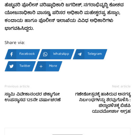
ಹೆಚ್ಚುವರಿ ಪೊಲೀಸ್ ವರಿಷ್ಠಾಧಿಕಾರಿ ಜಗದೀಶ್, ನಗರಾಭಿವೃದ್ಧಿ ಕೋಶದ
ಯೋಜನಾಧಿಕಾರಿ ವಾಸಣ್ಣ, ಪರಿಸರ ಅಧಿಕಾರಿ ಮಹೇಶ್ವರಪ್ಪ, ಹೆಸ್ಕಾಂ,
ಕಂದಾಯ ಹಾಗೂ ಪೊಲೀಸ್ ಇಲಾಖೆಯ ವಿವಿಧ ಅಧಿಕಾರಿಗಳು
ಭಾಗವಹಿಸಿದ್ದರು.
Share via:
Facebook
WhatsApp
Telegram
Twitter
More
Previous article
Next article
ಸ್ವಾಮಿ ವಿವೇಕಾನಂದರ ಚಿಕ್ಯಾಗೋ
ಗಣೇಶೋತ್ಸವಕ್ಕೆ ಹಾಕಿರುವ ಅನಗತ್ಯ
ಉಪನ್ಯಾಸದ 125ನೇ ವರ್ಷಾಚರಣೆ
ನಿರ್ಬಂಧಗಳನ್ನು ತೆರವುಗೊಳಿಸಿ :
ಜಿಲ್ಲಾಡಳಿತಕ್ಕೆ ಬಿಜೆಪಿ
ಯುವಮೋರ್ಚಾ ಆಗ್ರಹ