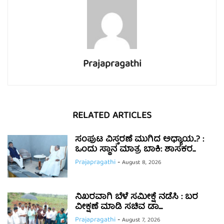
Prajapragathi
RELATED ARTICLES
ಸಂಪುಟ ವಿಸ್ತರಣೆ ಮುಗಿದ ಅಧ್ಯಾಯ..? :
ಒಂದು ಸ್ಥಾನ ಮಾತ್ರ ಬಾಕಿ: ಶಾಸಕರ...
Prajapragathi
-
August 8, 2026
ನಿಖರವಾಗಿ ಬೆಳೆ ಸಮೀಕ್ಷೆ ನಡೆಸಿ : ಬರ
ವೀಕ್ಷಣೆ ಮಾಡಿ ಸಚಿವ ಡಾ....
Prajapragathi
-
August 7, 2026