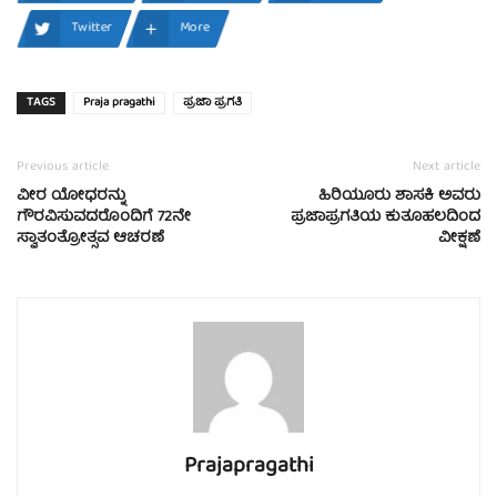
Twitter
More
TAGS
Praja pragathi
ಪ್ರಜಾ ಪ್ರಗತಿ
Previous article
Next article
ವೀರ ಯೋಧರನ್ನು
ಹಿರಿಯೂರು ಶಾಸಕಿ ಅವರು
ಗೌರವಿಸುವದರೊಂದಿಗೆ 72ನೇ
ಪ್ರಜಾಪ್ರಗತಿಯ ಕುತೂಹಲದಿಂದ
ಸ್ವಾತಂತ್ರೋತ್ಸವ ಆಚರಣೆ
ವೀಕ್ಷಣೆ
Prajapragathi