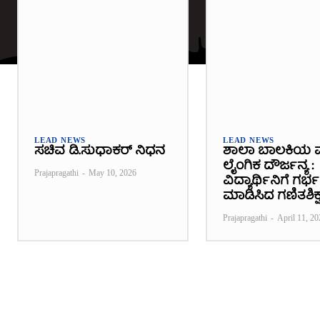
LEAD NEWS
LEAD NEWS
ಸಚಿವ ಡಿ.ಸುಧಾಕರ್ ನಿಧನ
ಶಾಲಾ ಬಾಲಕಿಯ 
ಲೈಂಗಿಕ ದೌರ್ಜನ್ಯ :
Prajapragathi
-
May 10, 2026
ವಿದ್ಯಾರ್ಥಿನಿಗೆ ಗರ
ಮಾಡಿಸಿದ ಗಣಿತಶಿಕ್ಷ
Prajapragathi
-
April 11, 20