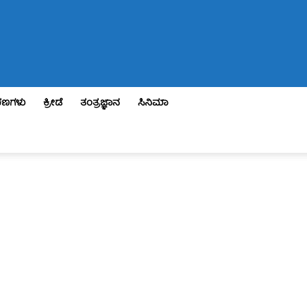
ಣಗಳು
ಕ್ರೀಡೆ
ತಂತ್ರಜ್ಞಾನ
ಸಿನಿಮಾ