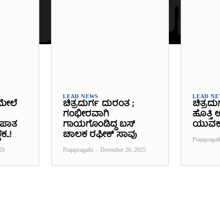
LEAD NEWS
LEAD N
ಮೇಲೆ
ಚಿತ್ರದುರ್ಗ ದುರಂತ ;
ಚಿತ್ರದು
ಗಂಭೀರವಾಗಿ
ಹೊತ್ತಿ
್ಭಪಾತ
ಗಾಯಗೊಂಡಿದ್ದ ಬಸ್‌
ಯುವಕ
ಕ..!
ಚಾಲಕ ರಫೀಕ್‌ ಸಾವು
Prajapragat
26
Prajapragathi
-
December 26, 2025