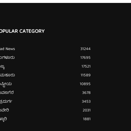
OPULAR CATEGORY
ead News
31244
ೆಂಗಳೂರು
17695
ಜ್ಯ
17521
ುಮಕೂರು
11589
ಷ್ಟ್ರೀಯ
10895
ಾವಣಗೆರೆ
3678
ತ್ರದುರ್ಗ
3453
ಾವೇರಿ
2031
್ಳಾರಿ
1881