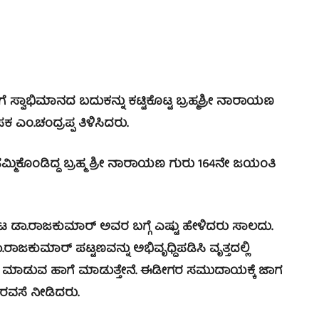
ಿಮಾನದ ಬದುಕನ್ನು ಕಟ್ಟಿಕೊಟ್ಟ ಬ್ರಹ್ಮಶ್ರೀ ನಾರಾಯಣ
ಂ.ಚಂದ್ರಪ್ಪ ತಿಳಿಸಿದರು.
ಕೊಂಡಿದ್ದ ಬ್ರಹ್ಮ ಶ್ರೀ ನಾರಾಯಣ ಗುರು 164ನೇ ಜಯಂತಿ
.ರಾಜಕುಮಾರ್ ಅವರ ಬಗ್ಗೆ ಎಷ್ಟು ಹೇಳಿದರು ಸಾಲದು.
ರಾಜಕುಮಾರ್ ಪಟ್ಟಣವನ್ನು ಅಭಿವೃಧ್ದಿಪಡಿಸಿ ವೃತ್ತದಲ್ಲಿ
ಕ ಮಾಡುವ ಹಾಗೆ ಮಾಡುತ್ತೇನೆ. ಈಡೀಗರ ಸಮುದಾಯಕ್ಕೆ ಜಾಗ
ರವಸೆ ನೀಡಿದರು.