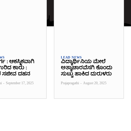
EWS
LEAD NEWS
ರ್ಗ : ಆಕಸ್ಮಿಕವಾಗಿ
ವಿದ್ಯಾರ್ಥಿನಿಯ ಮೇಲೆ
 ಉರಿದ ಕಾರು :
ಅತ್ಯಾಚಾರವೆಸಗಿ ಕೊಂದು
 ಸಜೀವ ದಹನ
ಸುಟ್ಟು ಹಾಕಿದ ದುರುಳರು
hi
-
September 17, 2025
Prajapragathi
-
August 20, 2025