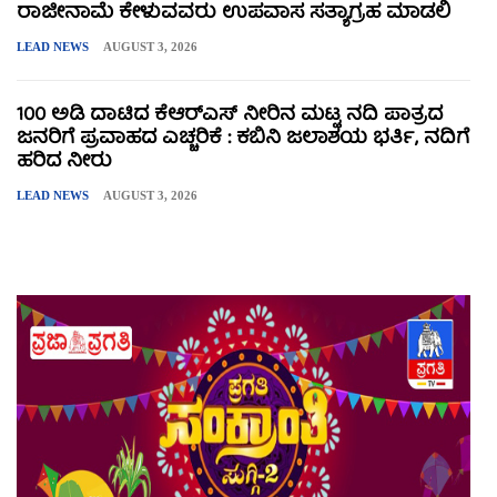
ರಾಜೀನಾಮೆ ಕೇಳುವವರು ಉಪವಾಸ ಸತ್ಯಾಗ್ರಹ ಮಾಡಲಿ
LEAD NEWS
AUGUST 3, 2026
100 ಅಡಿ ದಾಟಿದ ಕೆಆರ್‌ಎಸ್ ನೀರಿನ ಮಟ್ಟ ನದಿ ಪಾತ್ರದ
ಜನರಿಗೆ ಪ್ರವಾಹದ ಎಚ್ಚರಿಕೆ : ಕಬಿನಿ ಜಲಾಶಯ ಭರ್ತಿ, ನದಿಗೆ
ಹರಿದ ನೀರು
LEAD NEWS
AUGUST 3, 2026