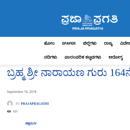
Praja
Pragathi
ಹೋಂ
EPAPER
ಜಿಲ್ಲೆಗಳು
ರಾಜ್ಯ
ವಿದೇ
ನದಿಗಳು
ಪಾರಂಪರಿಕ ಕಟ್ಟಡಗಳು
ಆರೋಗ್ಯ
ಬ್ರಹ್ಮ ಶ್ರೀ ನಾರಾಯಣ ಗುರು 1
September 16, 2018
BY
PRAJAPRAGATHI
101
ಚಿತ್ರದುರ್ಗ