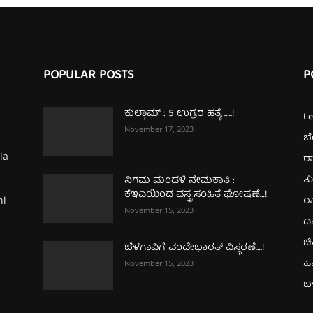
POPULAR POSTS
P
ಕುಲ್ಗಾಮ್‌ : 5 ಉಗ್ರರ ಹತ್ಯೆ …..!
L
November 17, 2023
ಬ
ia
ರಾ
ತ
ನಿಗಮ ಮಂಡಳಿ ನೇಮಕಾತಿ :
ಕೆಇಎಯಿಂದ ವಸ್ತ್ರ ಸಂಹಿತೆ ಘೋಷಣೆ…!
ರಾ
hi
November 15, 2023
ದ
ಚಿ
ಬೆಳಗಾವಿಗೆ ವಂದೇಭಾರತ್‌ ವಿಸ್ಥರಣೆ….!
ಹ
November 15, 2023
ಬಳ