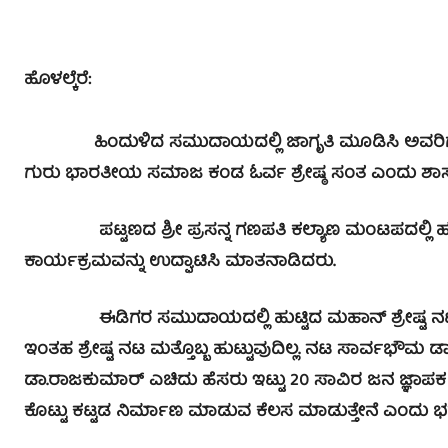
ಹೊಳಲ್ಕೆರೆ:
ಹಿಂದುಳಿದ ಸಮುದಾಯದಲ್ಲಿ ಜಾಗೃತಿ ಮೂಡಿಸಿ ಅವರಿಗೆ ಸ್ವಾಭ
ಗುರು ಭಾರತೀಯ ಸಮಾಜ ಕಂಡ ಓರ್ವ ಶ್ರೇಷ್ಠ ಸಂತ ಎಂದು ಶಾಸಕ ಎ
ಪಟ್ಟಣದ ಶ್ರೀ ಪ್ರಸನ್ನ ಗಣಪತಿ ಕಲ್ಯಾಣ ಮಂಟಪದಲ್ಲಿ ಹಮ್ಮಿ
ಕಾರ್ಯಕ್ರಮವನ್ನು ಉದ್ಘಾಟಿಸಿ ಮಾತನಾಡಿದರು.
ಈಡಿಗರ ಸಮುದಾಯದಲ್ಲಿ ಹುಟ್ಟಿದ ಮಹಾನ್ ಶ್ರೇಷ್ಟ ನಟ ಡಾ
ಇಂತಹ ಶ್ರೇಷ್ಟ ನಟ ಮತ್ತೊಬ್ಬ ಹುಟ್ಟುವುದಿಲ್ಲ. ನಟ ಸಾರ್ವಭೌಮ ಡಾ.
ಡಾ.ರಾಜಕುಮಾರ್ ಎಚಿದು ಹೆಸರು ಇಟ್ಟು 20 ಸಾವಿರ ಜನ ಜ್ಞಾಪ
ಕೊಟ್ಟು ಕಟ್ಟಡ ನಿರ್ಮಾಣ ಮಾಡುವ ಕೆಲಸ ಮಾಡುತ್ತೇನೆ ಎಂದು ಭ